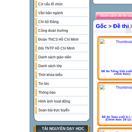
Cơ cấu tổ chức
Văn bản ngành
Danh sách đề thi của
Chi bộ Đảng
Gốc
>
Đề thi
>
Công đoàn trường
Đoàn TNCS Hồ Chí Minh
Đội TNTP Hồ Chí Minh
Danh sách giáo viên
Danh sách lớp
Đề thi Tiếng Việt cuối
chính thức)
Thời khóa biểu
Tin tức
Thông báo
Hình ảnh hoạt động
Soạn bài trực tuyến
Đề thi Toán cuối kì I -
(Chính thức 28-12
TÀI NGUYÊN DẠY HỌC