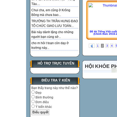
Tàu....
Chui cha, em cũng ở Krông
Bông mà chưa bao...
TRƯỜNG TH TRẦN HƯNG ĐẠO
TỔ CHỨC GIAO LƯU TOÁN...
Đề thi Tiếng Việt cuối k
Bài này dành tặng cho những
(Chính thức 2016-
người bạn cùng sở...
cho m hỏi t toạn còn dạy ở
1
2
3
4
trường này...
HỖ TRỢ TRỰC TUYẾN
HỘI KHỎE P
ĐIỀU TRA Ý KIẾN
Bạn thấy trang này như thế nào?
Đẹp
Bình thường
Đơn điệu
Ý kiến khác