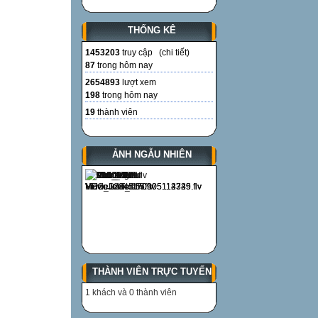
THỐNG KÊ
1453203
truy cập (
chi tiết
)
87
trong hôm nay
2654893
lượt xem
198
trong hôm nay
19
thành viên
ẢNH NGẪU NHIÊN
THÀNH VIÊN TRỰC TUYẾN
1 khách và 0 thành viên