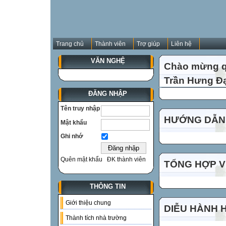
Trang chủ
Thành viên
Trợ giúp
Liên hệ
VĂN NGHỆ
Chào mừng qu
Trần Hưng Đạ
ĐĂNG NHẬP
Tên truy nhập
HƯỚNG DẪN 
Mật khẩu
Ghi nhớ
Quên mật khẩu
ĐK thành viên
TỔNG HỢP VI
THÔNG TIN
Giới thiệu chung
DIỄU HÀNH 
Thành tích nhà trường