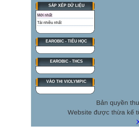
SẮP XẾP DỮ LIỆU
Mới nhất
Tải nhiều nhất
EAROBIC - TIỂU HỌC
EAROBIC - THCS
VÀO THI VIOLYMPIC
Bản quyền thu
Website được thừa kế 