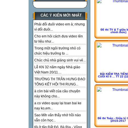
CÁC Ý KIẾN MỚI NHẤT
Phải đổi đuôi video em à; nhưng
vì đổi đuôi...
Đề thi TV & T giữa k
chính thức)
Cho em hỏi cách đưa video lên
tư liệu như...
Trong một ngôi trường nhỏ có
chức hiệu trưởng to ...
Chúc chủ nhà giáng sinh vui vẻ...
Lễ KN 32 năm ngày Nhà giáo
Việt Nam 20/11....
BÀI KIỂM TRA TIẾN
CUỐI KÌ II ... TT 22 (
TRƯỜNG TH TRẦN HƯNG ĐẠO
TỔNG KẾT HỘI THI RUNG...
à còn bài viết của câu chuyện
này không cho...
a co video quay lại toan bai ke
nay ko,em...
Sao Mìh vân thấy nhớ hồi nào
Đề thi Toán - Giữa kì I
vẫn còn học...
(2016-2017
tôi ở tận Đất Đỏ, Bà Rịa - Vũng