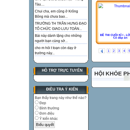
Tàu....
Chui cha, em cũng ở Krông
Bông mà chưa bao...
TRƯỜNG TH TRẦN HƯNG ĐẠO
TỔ CHỨC GIAO LƯU TOÁN...
ĐỀ THI CUỐI KÌ I - LỚP
Bài này dành tặng cho những
Có đáp án
người bạn cùng sở...
cho m hỏi t toạn còn dạy ở
1
2
3
4
trường này...
HỖ TRỢ TRỰC TUYẾN
HỘI KHỎE P
ĐIỀU TRA Ý KIẾN
Bạn thấy trang này như thế nào?
Đẹp
Bình thường
Đơn điệu
Ý kiến khác