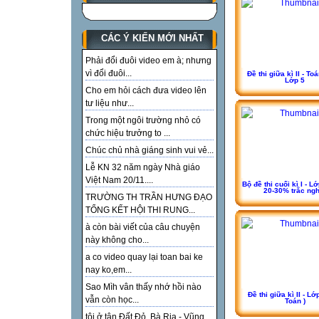
CÁC Ý KIẾN MỚI NHẤT
Phải đổi đuôi video em à; nhưng
vì đổi đuôi...
Đề thi giữa kì II - Toán
Lớp 5
Cho em hỏi cách đưa video lên
tư liệu như...
Trong một ngôi trường nhỏ có
chức hiệu trưởng to ...
Chúc chủ nhà giáng sinh vui vẻ...
Lễ KN 32 năm ngày Nhà giáo
Việt Nam 20/11....
Bộ đề thi cuối kì I - Lớ
20-30% trắc ngh
TRƯỜNG TH TRẦN HƯNG ĐẠO
TỔNG KẾT HỘI THI RUNG...
à còn bài viết của câu chuyện
này không cho...
a co video quay lại toan bai ke
nay ko,em...
Sao Mìh vân thấy nhớ hồi nào
Đề thi giữa kì II - Lớp
vẫn còn học...
Toán )
tôi ở tận Đất Đỏ, Bà Rịa - Vũng