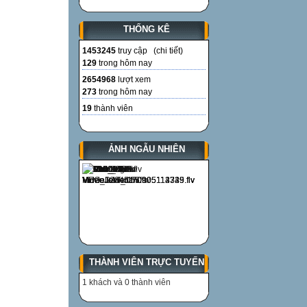
THỐNG KÊ
1453245
truy cập (
chi tiết
)
129
trong hôm nay
2654968
lượt xem
273
trong hôm nay
19
thành viên
ẢNH NGẪU NHIÊN
THÀNH VIÊN TRỰC TUYẾN
1 khách và 0 thành viên