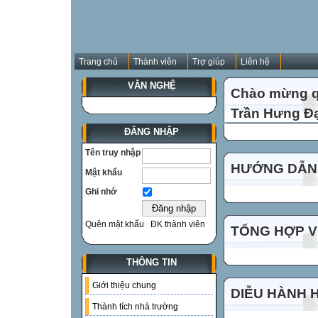
Trang chủ
Thành viên
Trợ giúp
Liên hệ
VĂN NGHỆ
Chào mừng qu
Trần Hưng Đạ
ĐĂNG NHẬP
Tên truy nhập
HƯỚNG DẪN 
Mật khẩu
Ghi nhớ
Quên mật khẩu
ĐK thành viên
TỔNG HỢP VI
THÔNG TIN
Giới thiệu chung
DIỄU HÀNH 
Thành tích nhà trường