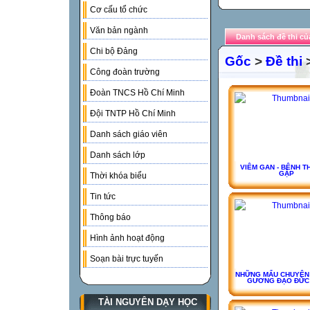
Cơ cấu tổ chức
Văn bản ngành
Danh sách đề thi của
Chi bộ Đảng
Gốc
>
Đề thi
>
Công đoàn trường
Đoàn TNCS Hồ Chí Minh
Đội TNTP Hồ Chí Minh
Danh sách giáo viên
Danh sách lớp
VIÊM GAN - BÊNH 
GẶP
Thời khóa biểu
Tin tức
Thông báo
Hình ảnh hoạt động
Soạn bài trực tuyến
NHỮNG MẨU CHUYỆN
GƯƠNG ĐẠO ĐỨC
TÀI NGUYÊN DẠY HỌC