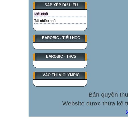
SẮP XẾP DỮ LIỆU
Mới nhất
Tải nhiều nhất
EAROBIC - TIỂU HỌC
EAROBIC - THCS
VÀO THI VIOLYMPIC
Bản quyền thu
Website được thừa kế 