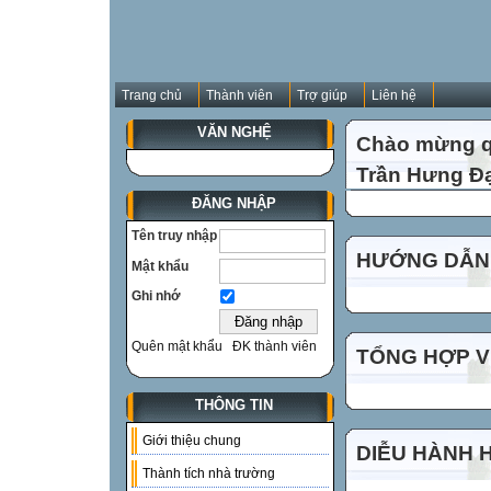
Trang chủ
Thành viên
Trợ giúp
Liên hệ
VĂN NGHỆ
Chào mừng qu
Trần Hưng Đạ
ĐĂNG NHẬP
Tên truy nhập
HƯỚNG DẪN 
Mật khẩu
Ghi nhớ
Quên mật khẩu
ĐK thành viên
TỔNG HỢP VI
THÔNG TIN
Giới thiệu chung
DIỄU HÀNH 
Thành tích nhà trường