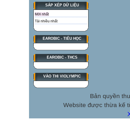
SẮP XẾP DỮ LIỆU
Mới nhất
Tải nhiều nhất
EAROBIC - TIỂU HỌC
EAROBIC - THCS
VÀO THI VIOLYMPIC
Bản quyền thu
Website được thừa kế 