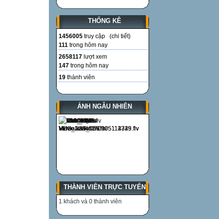
THỐNG KÊ
1456005
truy cập (
chi tiết
)
111
trong hôm nay
2658117
lượt xem
147
trong hôm nay
19
thành viên
ẢNH NGẪU NHIÊN
THÀNH VIÊN TRỰC TUYẾN
1 khách và 0 thành viên