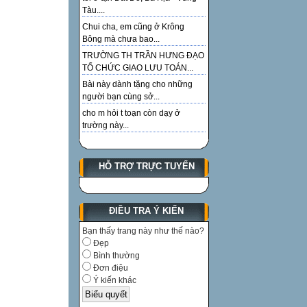
Tàu....
Chui cha, em cũng ở Krông
Bông mà chưa bao...
TRƯỜNG TH TRẦN HƯNG ĐẠO
TỔ CHỨC GIAO LƯU TOÁN...
Bài này dành tặng cho những
người bạn cùng sở...
cho m hỏi t toạn còn dạy ở
trường này...
HỖ TRỢ TRỰC TUYẾN
ĐIỀU TRA Ý KIẾN
Bạn thấy trang này như thế nào?
Đẹp
Bình thường
Đơn điệu
Ý kiến khác