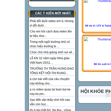
CÁC Ý KIẾN MỚI NHẤT
Phải đổi đuôi video em à; nhưng
vì đổi đuôi...
Đề thi kì I (TV & Toán
Cho em hỏi cách đưa video lên
tư liệu như...
Trong một ngôi trường nhỏ có
chức hiệu trưởng to ...
Chúc chủ nhà giáng sinh vui vẻ...
Lễ KN 32 năm ngày Nhà giáo
Việt Nam 20/11....
Đề thi cuối kì 
TRƯỜNG TH TRẦN HƯNG ĐẠO
TỔNG KẾT HỘI THI RUNG...
à còn bài viết của câu chuyện
này không cho...
a co video quay lại toan bai ke
HỘI KHỎE P
nay ko,em...
Sao Mìh vân thấy nhớ hồi nào
vẫn còn học...
tôi ở tận Đất Đỏ, Bà Rịa - Vũng