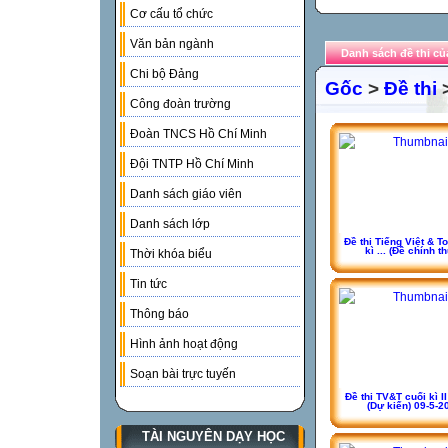
Cơ cấu tổ chức
Văn bản ngành
Danh sách đề thi củ
Chi bộ Đảng
Gốc
>
Đề thi
Công đoàn trường
Đoàn TNCS Hồ Chí Minh
Đội TNTP Hồ Chí Minh
Danh sách giáo viên
Danh sách lớp
Đề thi Tiếng Việt & T
kì ... (Đề chính t
Thời khóa biểu
Tin tức
Thông báo
Hình ảnh hoạt động
Soạn bài trực tuyến
Đề thi TV&T cuối kì II 
(Dự kiến) 09-5-2
TÀI NGUYÊN DẠY HỌC