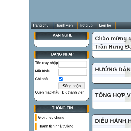
Trang chủ
Thành viên
Trợ giúp
Liên hệ
VĂN NGHỆ
Chào mừng qu
Trần Hưng Đạ
ĐĂNG NHẬP
Tên truy nhập
HƯỚNG DẪN 
Mật khẩu
Ghi nhớ
Quên mật khẩu
ĐK thành viên
TỔNG HỢP VI
THÔNG TIN
Giới thiệu chung
DIỄU HÀNH 
Thành tích nhà trường