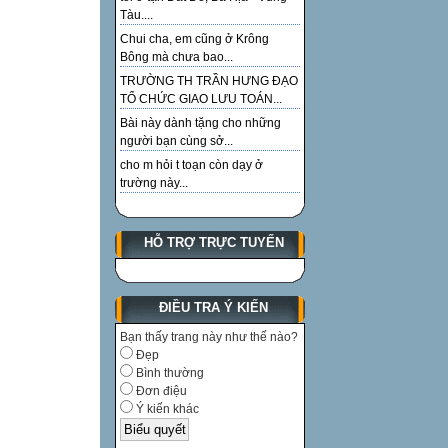
Tàu....
Chui cha, em cũng ở Krông
Bông mà chưa bao...
TRƯỜNG TH TRẦN HƯNG ĐẠO
TỔ CHỨC GIAO LƯU TOÁN...
Bài này dành tặng cho những
người bạn cùng sở...
cho m hỏi t toạn còn dạy ở
trường này...
HỖ TRỢ TRỰC TUYẾN
ĐIỀU TRA Ý KIẾN
Bạn thấy trang này như thế nào?
Đẹp
Bình thường
Đơn điệu
Ý kiến khác