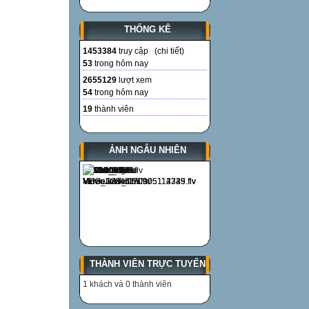
THỐNG KÊ
1453384
truy cập (
chi tiết
)
53
trong hôm nay
2655129
lượt xem
54
trong hôm nay
19
thành viên
ẢNH NGẪU NHIÊN
THÀNH VIÊN TRỰC TUYẾN
1 khách và 0 thành viên