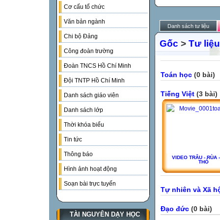
Cơ cấu tổ chức
Văn bản ngành
Danh sách tư liệu
Chi bộ Đảng
Gốc
>
Tư liệu
Công đoàn trường
Đoàn TNCS Hồ Chí Minh
Toán học
(0 bài)
Đội TNTP Hồ Chí Minh
Tiếng Việt
(3 bài)
Danh sách giáo viên
Danh sách lớp
Thời khóa biểu
Tin tức
Thông báo
VIDEO TRÂU - RÙA -
THỎ
Hình ảnh hoạt động
Soạn bài trực tuyến
Tự nhiên và Xã h
Đạo đức
(0 bài)
TÀI NGUYÊN DẠY HỌC