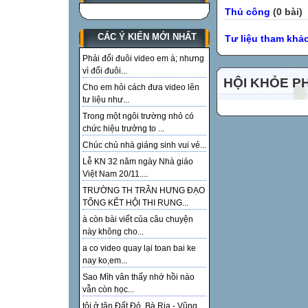
Thủ công
(0 bài)
CÁC Ý KIẾN MỚI NHẤT
Tư liệu tham khả
Phải đổi đuôi video em à; nhưng
vì đổi đuôi...
HỘI KHỎE P
Cho em hỏi cách đưa video lên
tư liệu như...
Trong một ngôi trường nhỏ có
chức hiệu trưởng to ...
Chúc chủ nhà giáng sinh vui vẻ...
Lễ KN 32 năm ngày Nhà giáo
Việt Nam 20/11....
TRƯỜNG TH TRẦN HƯNG ĐẠO
TỔNG KẾT HỘI THI RUNG...
à còn bài viết của câu chuyện
này không cho...
a co video quay lại toan bai ke
nay ko,em...
Sao Mìh vân thấy nhớ hồi nào
vẫn còn học...
tôi ở tận Đất Đỏ, Bà Rịa - Vũng