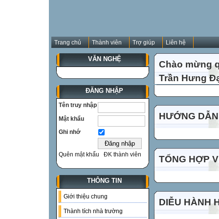
Trang chủ
Thành viên
Trợ giúp
Liên hệ
VĂN NGHỆ
Chào mừng qu
Trần Hưng Đạ
ĐĂNG NHẬP
Tên truy nhập
HƯỚNG DẪN 
Mật khẩu
Ghi nhớ
Quên mật khẩu
ĐK thành viên
TỔNG HỢP VI
THÔNG TIN
Giới thiệu chung
DIỄU HÀNH 
Thành tích nhà trường