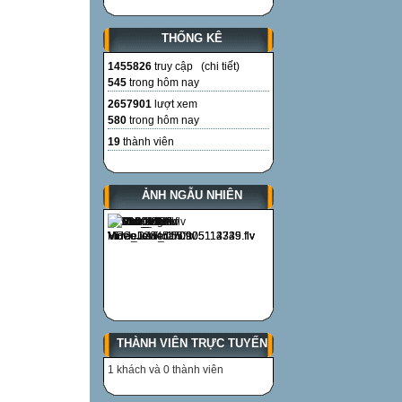
THỐNG KÊ
1455826
truy cập (
chi tiết
)
545
trong hôm nay
2657901
lượt xem
580
trong hôm nay
19
thành viên
ẢNH NGẪU NHIÊN
THÀNH VIÊN TRỰC TUYẾN
1 khách và 0 thành viên