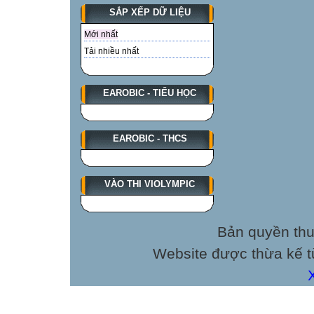
SẮP XẾP DỮ LIỆU
Mới nhất
Tải nhiều nhất
EAROBIC - TIỂU HỌC
EAROBIC - THCS
VÀO THI VIOLYMPIC
Bản quyền thu
Website được thừa kế 