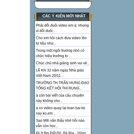
CÁC Ý KIẾN MỚI NHẤT
Phải đổi đuôi video em à; nhưng
vì đổi đuôi...
Cho em hỏi cách đưa video lên
tư liệu như...
Trong một ngôi trường nhỏ có
chức hiệu trưởng to ...
Chúc chủ nhà giáng sinh vui vẻ...
Lễ KN 32 năm ngày Nhà giáo
Việt Nam 20/11....
TRƯỜNG TH TRẦN HƯNG ĐẠO
TỔNG KẾT HỘI THI RUNG...
à còn bài viết của câu chuyện
này không cho...
a co video quay lại toan bai ke
nay ko,em...
Sao Mìh vân thấy nhớ hồi nào
vẫn còn học...
tôi ở tận Đất Đỏ, Bà Rịa - Vũng