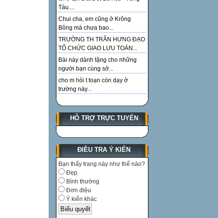
Tàu....
Chui cha, em cũng ở Krông
Bông mà chưa bao...
TRƯỜNG TH TRẦN HƯNG ĐẠO
TỔ CHỨC GIAO LƯU TOÁN...
Bài này dành tặng cho những
người bạn cùng sở...
cho m hỏi t toạn còn dạy ở
trường này...
HỖ TRỢ TRỰC TUYẾN
ĐIỀU TRA Ý KIẾN
Bạn thấy trang này như thế nào?
Đẹp
Bình thường
Đơn điệu
Ý kiến khác