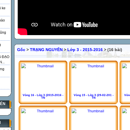
i ke
nào
Vũng
g
Gốc
>
TRẠNG NGUYÊN
>
Lớp 3 - 2015-2016
> (16 bài)
G ĐẠO
...
̃ng
Vòng 16 - Lớp 3 (2015-2016 -
Vòng 15 - Lớp 3 (29-02-201 -
Vòng
TN
TN
YẾN
N