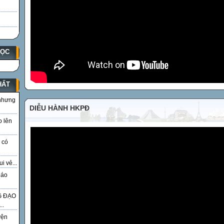
HỌC
HẤT
 nhưng
DIỄU HÀNH HKPĐ
o lên
 có
i vẻ...
iáo
G ĐẠO
..
yện