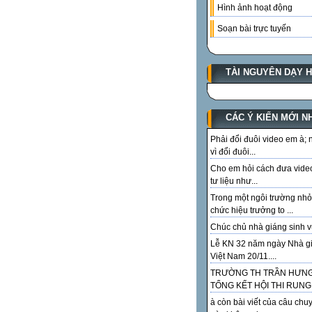
Hình ảnh hoạt động
Soạn bài trực tuyến
TÀI NGUYÊN DẠY 
CÁC Ý KIẾN MỚI N
Phải đổi đuôi video em à;
vì đổi đuôi...
Cho em hỏi cách đưa vide
tư liệu như...
Trong một ngôi trường nhỏ
chức hiệu trưởng to ...
Chúc chủ nhà giáng sinh vu
Lễ KN 32 năm ngày Nhà g
Việt Nam 20/11....
TRƯỜNG TH TRẦN HƯN
TỔNG KẾT HỘI THI RUNG.
à còn bài viết của câu chu