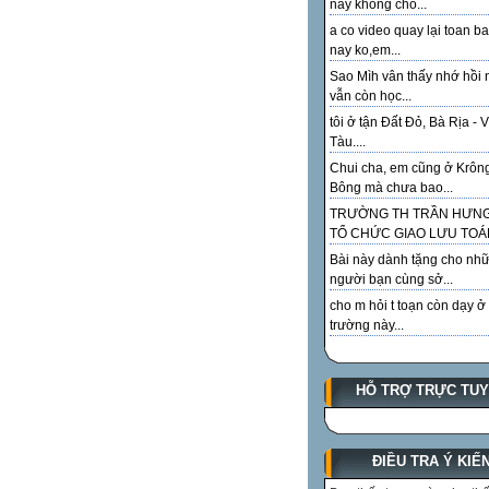
này không cho...
a co video quay lại toan ba
nay ko,em...
Sao Mìh vân thấy nhớ hồi 
vẫn còn học...
tôi ở tận Đất Đỏ, Bà Rịa - 
Tàu....
Chui cha, em cũng ở Krôn
Bông mà chưa bao...
TRƯỜNG TH TRẦN HƯN
TỔ CHỨC GIAO LƯU TOÁN
Bài này dành tặng cho như
người bạn cùng sở...
cho m hỏi t toạn còn dạy ở
trường này...
HỖ TRỢ TRỰC TU
ĐIỀU TRA Ý KIẾ