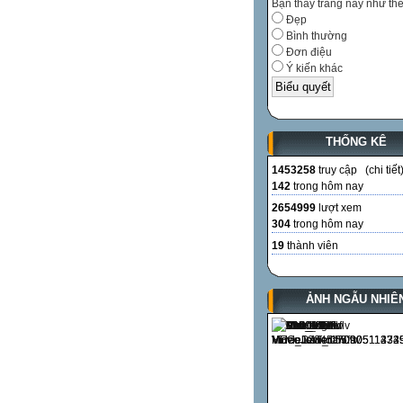
Bạn thấy trang này như th
Đẹp
Bình thường
Đơn điệu
Ý kiến khác
THỐNG KÊ
1453258
truy cập (
chi tiết
142
trong hôm nay
2654999
lượt xem
304
trong hôm nay
19
thành viên
ẢNH NGẪU NHIÊ