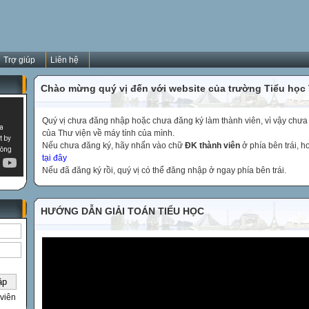
Trợ giúp
Liên hệ
Chào mừng quý vị đến với website của trường Tiểu học
Quý vị chưa đăng nhập hoặc chưa đăng ký làm thành viên, vì vậy chưa th
của Thư viện về máy tính của mình.
Nếu chưa đăng ký, hãy nhấn vào chữ
ĐK thành viên
ở phía bên trái, 
tại đây
Nếu đã đăng ký rồi, quý vị có thể đăng nhập ở ngay phía bên trái.
HƯỚNG DẪN GIẢI TOÁN TIỂU HỌC
viên