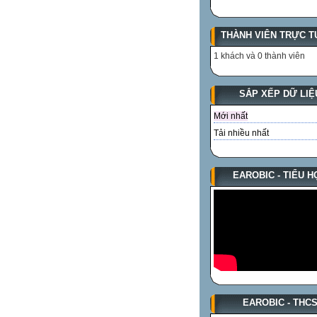
THÀNH VIÊN TRỰC T
1 khách và 0 thành viên
SẮP XẾP DỮ LIỆ
Mới nhất
Tải nhiều nhất
EAROBIC - TIỂU H
EAROBIC - THC