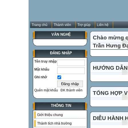
Trang chủ
Thành viên
Trợ giúp
Liên hệ
VĂN NGHỆ
Chào mừng qu
Trần Hưng Đạ
ĐĂNG NHẬP
Tên truy nhập
HƯỚNG DẪN 
Mật khẩu
Ghi nhớ
Quên mật khẩu
ĐK thành viên
TỔNG HỢP VI
THÔNG TIN
Giới thiệu chung
DIỄU HÀNH 
Thành tích nhà trường