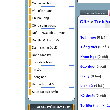
Cơ cấu tổ chức
Văn bản ngành
Danh sách tư liệu
Chi bộ Đảng
Gốc
>
Tư liệu
Công đoàn trường
Đoàn TNCS Hồ Chí Minh
Toán học
(0 bài)
Đội TNTP Hồ Chí Minh
Tiếng Việt
(0 bài)
Danh sách giáo viên
Danh sách lớp
Khoa học
(0 bài)
Thời khóa biểu
Đạo đức
(0 bài)
Tin tức
Địa lý
(0 bài)
Thông báo
Hình ảnh hoạt động
Lịch sử
(0 bài)
Soạn bài trực tuyến
Kỹ thuật
(0 bài)
Tư liệu tham khả
TÀI NGUYÊN DẠY HỌC