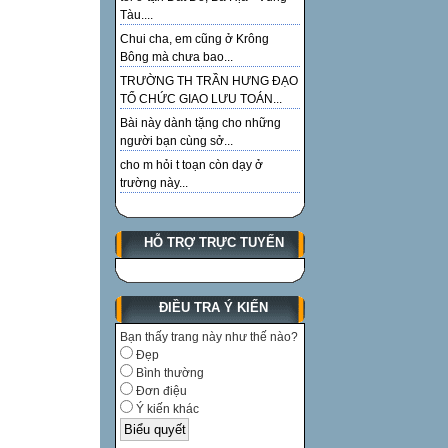
Tàu....
Chui cha, em cũng ở Krông
Bông mà chưa bao...
TRƯỜNG TH TRẦN HƯNG ĐẠO
TỔ CHỨC GIAO LƯU TOÁN...
Bài này dành tặng cho những
người bạn cùng sở...
cho m hỏi t toạn còn dạy ở
trường này...
HỖ TRỢ TRỰC TUYẾN
ĐIỀU TRA Ý KIẾN
Bạn thấy trang này như thế nào?
Đẹp
Bình thường
Đơn điệu
Ý kiến khác