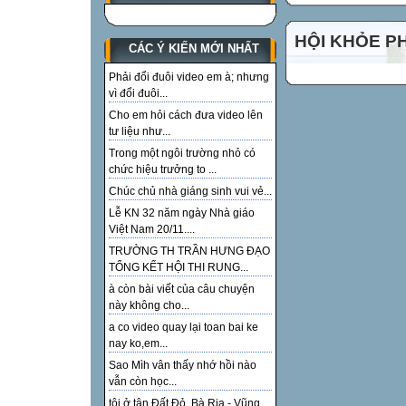
HỘI KHỎE P
CÁC Ý KIẾN MỚI NHẤT
Phải đổi đuôi video em à; nhưng
vì đổi đuôi...
Cho em hỏi cách đưa video lên
tư liệu như...
Trong một ngôi trường nhỏ có
chức hiệu trưởng to ...
Chúc chủ nhà giáng sinh vui vẻ...
Lễ KN 32 năm ngày Nhà giáo
Việt Nam 20/11....
TRƯỜNG TH TRẦN HƯNG ĐẠO
TỔNG KẾT HỘI THI RUNG...
à còn bài viết của câu chuyện
này không cho...
a co video quay lại toan bai ke
nay ko,em...
Sao Mìh vân thấy nhớ hồi nào
vẫn còn học...
tôi ở tận Đất Đỏ, Bà Rịa - Vũng