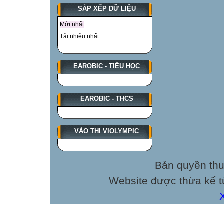
SẮP XẾP DỮ LIỆU
Mới nhất
Tải nhiều nhất
EAROBIC - TIỂU HỌC
EAROBIC - THCS
VÀO THI VIOLYMPIC
Bản quyền thu
Website được thừa kế 