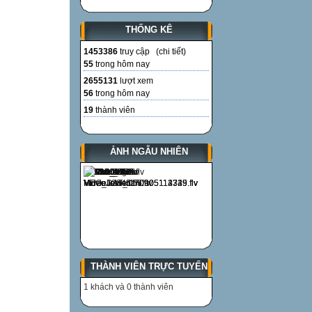
THỐNG KÊ
1453386
truy cập (
chi tiết
)
55
trong hôm nay
2655131
lượt xem
56
trong hôm nay
19
thành viên
ẢNH NGẪU NHIÊN
THÀNH VIÊN TRỰC TUYẾN
1 khách và 0 thành viên