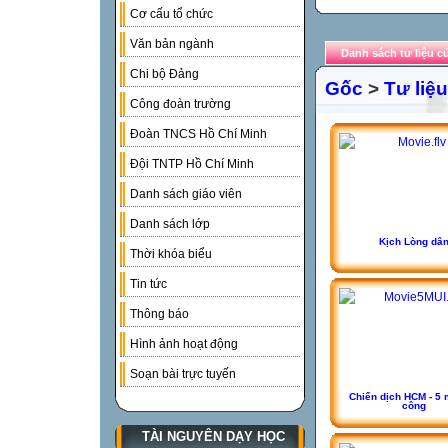
Cơ cấu tổ chức
Văn bản ngành
Danh sách tư liệu c
Chi bộ Đảng
Gốc
>
Tư liệu
Công đoàn trường
Đoàn TNCS Hồ Chí Minh
Đội TNTP Hồ Chí Minh
Danh sách giáo viên
Danh sách lớp
Kịch Lòng dâ
Thời khóa biểu
Tin tức
Thông báo
Hình ảnh hoạt động
Soạn bài trực tuyến
Chiến dịch HCM - 5 
công
TÀI NGUYÊN DẠY HỌC