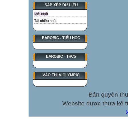
SẮP XẾP DỮ LIỆU
Mới nhất
Tải nhiều nhất
EAROBIC - TIỂU HỌC
EAROBIC - THCS
VÀO THI VIOLYMPIC
Bản quyền thu
Website được thừa kế 