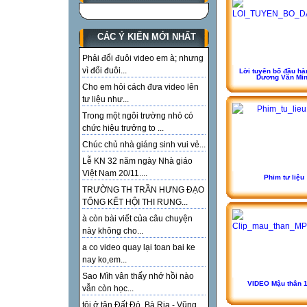
CÁC Ý KIẾN MỚI NHẤT
Phải đổi đuôi video em à; nhưng
vì đổi đuôi...
Lời tuyên bố đầu hà
Dương Văn Mi
Cho em hỏi cách đưa video lên
tư liệu như...
Trong một ngôi trường nhỏ có
chức hiệu trưởng to ...
Chúc chủ nhà giáng sinh vui vẻ...
Lễ KN 32 năm ngày Nhà giáo
Việt Nam 20/11....
Phim tư liệu
TRƯỜNG TH TRẦN HƯNG ĐẠO
TỔNG KẾT HỘI THI RUNG...
à còn bài viết của câu chuyện
này không cho...
a co video quay lại toan bai ke
nay ko,em...
Sao Mìh vân thấy nhớ hồi nào
VIDEO Mậu thân 
vẫn còn học...
tôi ở tận Đất Đỏ, Bà Rịa - Vũng