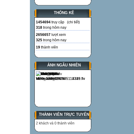
THỐNG KÊ
1454694
truy cập (
chi tiết
)
318
trong hôm nay
2656657
lượt xem
325
trong hôm nay
19
thành viên
ẢNH NGẪU NHIÊN
THÀNH VIÊN TRỰC TUYẾN
2 khách và 0 thành viên