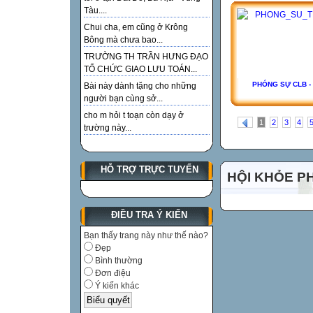
Tàu....
Chui cha, em cũng ở Krông
Bông mà chưa bao...
TRƯỜNG TH TRẦN HƯNG ĐẠO
TỔ CHỨC GIAO LƯU TOÁN...
PHÓNG SỰ CLB -
Bài này dành tặng cho những
người bạn cùng sở...
cho m hỏi t toạn còn dạy ở
1
2
3
4
trường này...
HỖ TRỢ TRỰC TUYẾN
HỘI KHỎE P
ĐIỀU TRA Ý KIẾN
Bạn thấy trang này như thế nào?
Đẹp
Bình thường
Đơn điệu
Ý kiến khác