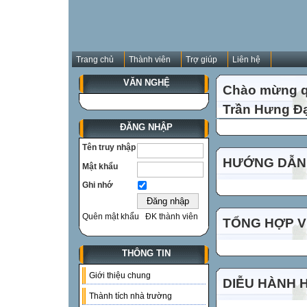
Trang chủ
Thành viên
Trợ giúp
Liên hệ
VĂN NGHỆ
Chào mừng qu
Trần Hưng Đạ
ĐĂNG NHẬP
Tên truy nhập
HƯỚNG DẪN 
Mật khẩu
Ghi nhớ
Quên mật khẩu
ĐK thành viên
TỔNG HỢP VI
THÔNG TIN
Giới thiệu chung
DIỄU HÀNH 
Thành tích nhà trường