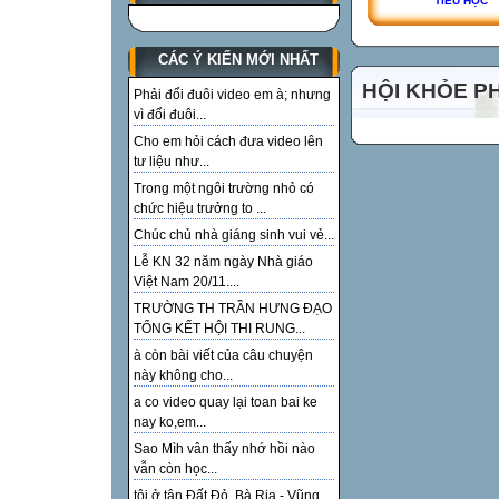
TIỂU HỌC
CÁC Ý KIẾN MỚI NHẤT
HỘI KHỎE P
Phải đổi đuôi video em à; nhưng
vì đổi đuôi...
Cho em hỏi cách đưa video lên
tư liệu như...
Trong một ngôi trường nhỏ có
chức hiệu trưởng to ...
Chúc chủ nhà giáng sinh vui vẻ...
Lễ KN 32 năm ngày Nhà giáo
Việt Nam 20/11....
TRƯỜNG TH TRẦN HƯNG ĐẠO
TỔNG KẾT HỘI THI RUNG...
à còn bài viết của câu chuyện
này không cho...
a co video quay lại toan bai ke
nay ko,em...
Sao Mìh vân thấy nhớ hồi nào
vẫn còn học...
tôi ở tận Đất Đỏ, Bà Rịa - Vũng