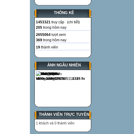
THỐNG KÊ
1453321
truy cập (
chi tiết
)
205
trong hôm nay
2655064
lượt xem
369
trong hôm nay
19
thành viên
ẢNH NGẪU NHIÊN
THÀNH VIÊN TRỰC TUYẾN
1 khách và 0 thành viên