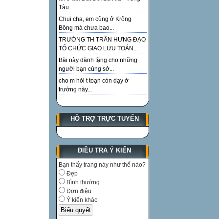
Tàu....
Chui cha, em cũng ở Krông
Bông mà chưa bao...
TRƯỜNG TH TRẦN HƯNG ĐẠO
TỔ CHỨC GIAO LƯU TOÁN...
Bài này dành tặng cho những
người bạn cùng sở...
cho m hỏi t toạn còn dạy ở
trường này...
HỖ TRỢ TRỰC TUYẾN
ĐIỀU TRA Ý KIẾN
Bạn thấy trang này như thế nào?
Đẹp
Bình thường
Đơn điệu
Ý kiến khác