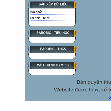
SẮP XẾP DỮ LIỆU
Mới nhất
Tải nhiều nhất
EAROBIC - TIỂU HỌC
EAROBIC - THCS
VÀO THI VIOLYMPIC
Bản quyền thu
Website được thừa kế 