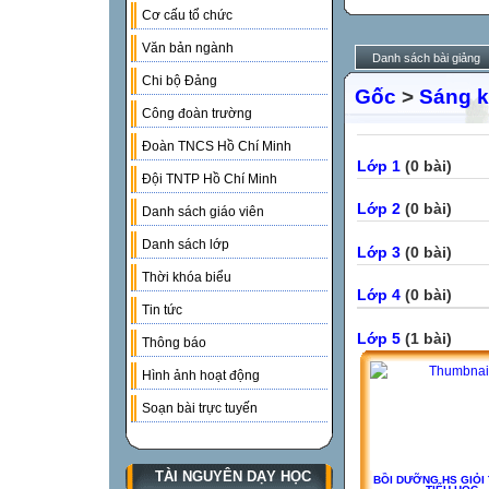
Cơ cấu tổ chức
Văn bản ngành
Danh sách bài giảng
Chi bộ Đảng
Gốc
>
Sáng k
Công đoàn trường
Đoàn TNCS Hồ Chí Minh
Lớp 1
(0 bài)
Đội TNTP Hồ Chí Minh
Lớp 2
(0 bài)
Danh sách giáo viên
Danh sách lớp
Lớp 3
(0 bài)
Thời khóa biểu
Lớp 4
(0 bài)
Tin tức
Lớp 5
(1 bài)
Thông báo
Hình ảnh hoạt động
Soạn bài trực tuyến
TÀI NGUYÊN DẠY HỌC
BỒI DƯỠNG HS GIỎI