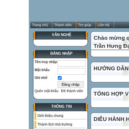
Trang chủ
Thành viên
Trợ giúp
Liên hệ
VĂN NGHỆ
Chào mừng qu
Trần Hưng Đạ
ĐĂNG NHẬP
Tên truy nhập
HƯỚNG DẪN 
Mật khẩu
Ghi nhớ
Quên mật khẩu
ĐK thành viên
TỔNG HỢP VI
THÔNG TIN
Giới thiệu chung
DIỄU HÀNH 
Thành tích nhà trường