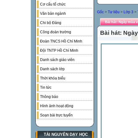
Cơ cấu tổ chức
Gốc
>
Tư liệu
>
Lớp 3
>
Văn bản ngành
Bài hát: Ngày mùa v
Chi bộ Đảng
Bài hát: Ngà
Công đoàn trường
Đoàn TNCS Hồ Chí Minh
Đội TNTP Hồ Chí Minh
Danh sách giáo viên
Danh sách lớp
Thời khóa biểu
Tin tức
Thông báo
Hình ảnh hoạt động
Soạn bài trực tuyến
TÀI NGUYÊN DẠY HỌC