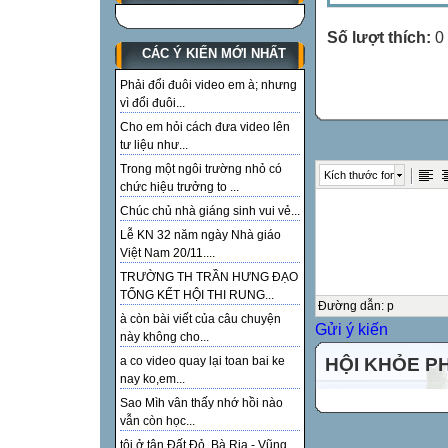
Số lượt thích:
0
CÁC Ý KIẾN MỚI NHẤT
Phải đổi đuôi video em à; nhưng
vì đổi đuôi...
Cho em hỏi cách đưa video lên
tư liệu như...
Trong một ngôi trường nhỏ có
Kích thước font
chức hiệu trưởng to ...
Chúc chủ nhà giáng sinh vui vẻ...
Lễ KN 32 năm ngày Nhà giáo
Việt Nam 20/11....
TRƯỜNG TH TRẦN HƯNG ĐẠO
TỔNG KẾT HỘI THI RUNG...
Đường dẫn
:
p
à còn bài viết của câu chuyện
Gửi ý kiến
này không cho...
HỘI KHỎE P
a co video quay lại toan bai ke
nay ko,em...
Sao Mìh vân thấy nhớ hồi nào
vẫn còn học...
tôi ở tận Đất Đỏ, Bà Rịa - Vũng