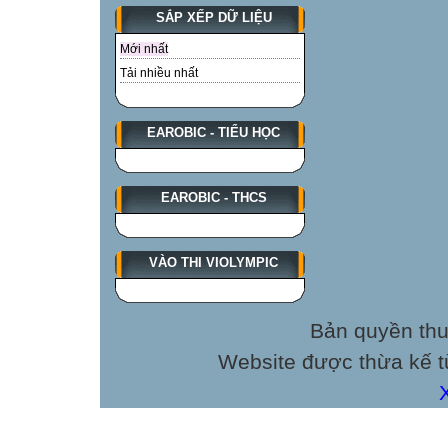
SẮP XẾP DỮ LIỆU
Mới nhất
Tải nhiều nhất
EAROBIC - TIỂU HỌC
EAROBIC - THCS
VÀO THI VIOLYMPIC
Bản quyền thu
Website được thừa kế 