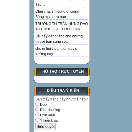
Tàu....
Chui cha, em cũng ở Krông
Bông mà chưa bao...
TRƯỜNG TH TRẦN HƯNG ĐẠO
TỔ CHỨC GIAO LƯU TOÁN...
Bài này dành tặng cho những
người bạn cùng sở...
cho m hỏi t toạn còn dạy ở
trường này...
HỖ TRỢ TRỰC TUYẾN
ĐIỀU TRA Ý KIẾN
Bạn thấy trang này như thế nào?
Đẹp
Bình thường
Đơn điệu
Ý kiến khác