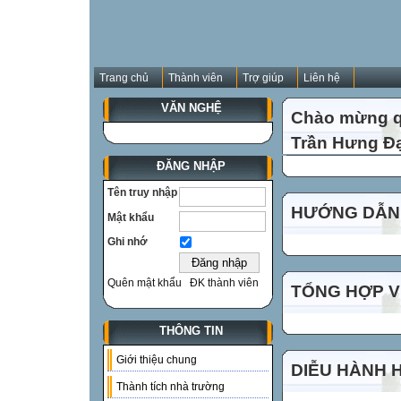
Trang chủ
Thành viên
Trợ giúp
Liên hệ
VĂN NGHỆ
Chào mừng qu
Trần Hưng Đạ
ĐĂNG NHẬP
Tên truy nhập
HƯỚNG DẪN 
Mật khẩu
Ghi nhớ
Quên mật khẩu
ĐK thành viên
TỔNG HỢP VI
THÔNG TIN
Giới thiệu chung
DIỄU HÀNH 
Thành tích nhà trường