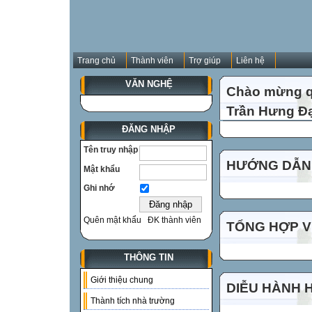
Trang chủ
Thành viên
Trợ giúp
Liên hệ
VĂN NGHỆ
Chào mừng qu
Trần Hưng Đạ
ĐĂNG NHẬP
Tên truy nhập
HƯỚNG DẪN 
Mật khẩu
Ghi nhớ
Quên mật khẩu
ĐK thành viên
TỔNG HỢP VI
THÔNG TIN
Giới thiệu chung
DIỄU HÀNH 
Thành tích nhà trường