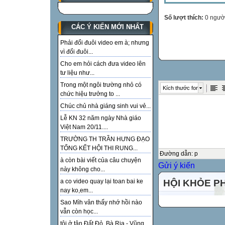
Số lượt thích:
0 ngườ
CÁC Ý KIẾN MỚI NHẤT
Phải đổi đuôi video em à; nhưng
vì đổi đuôi...
Cho em hỏi cách đưa video lên
tư liệu như...
Trong một ngôi trường nhỏ có
Kích thước font
chức hiệu trưởng to ...
Chúc chủ nhà giáng sinh vui vẻ...
Lễ KN 32 năm ngày Nhà giáo
Việt Nam 20/11....
TRƯỜNG TH TRẦN HƯNG ĐẠO
TỔNG KẾT HỘI THI RUNG...
Đường dẫn
:
p
à còn bài viết của câu chuyện
Gửi ý kiến
này không cho...
HỘI KHỎE P
a co video quay lại toan bai ke
nay ko,em...
Sao Mìh vân thấy nhớ hồi nào
vẫn còn học...
tôi ở tận Đất Đỏ, Bà Rịa - Vũng