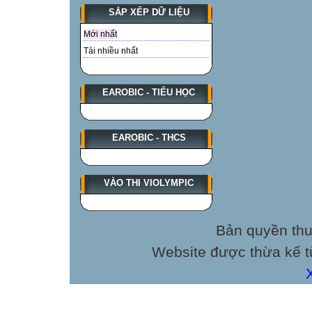
SẮP XẾP DỮ LIỆU
Mới nhất
Tải nhiều nhất
EAROBIC - TIỂU HỌC
EAROBIC - THCS
VÀO THI VIOLYMPIC
Bản quyền thu
Website được thừa kế 