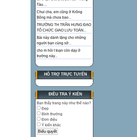
Tàu....
Chui cha, em cũng ở Krông
Bông mà chưa bao...
TRƯỜNG TH TRẦN HƯNG ĐẠO
TỔ CHỨC GIAO LƯU TOÁN...
Bài này dành tặng cho những
người bạn cùng sở...
cho m hỏi t toạn còn dạy ở
trường này...
HỖ TRỢ TRỰC TUYẾN
ĐIỀU TRA Ý KIẾN
Bạn thấy trang này như thế nào?
Đẹp
Bình thường
Đơn điệu
Ý kiến khác