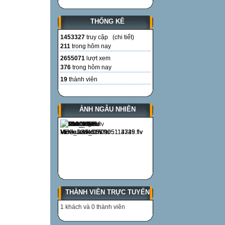
THỐNG KÊ
1453327
truy cập (
chi tiết
)
211
trong hôm nay
2655071
lượt xem
376
trong hôm nay
19
thành viên
ẢNH NGẪU NHIÊN
THÀNH VIÊN TRỰC TUYẾN
1 khách và 0 thành viên