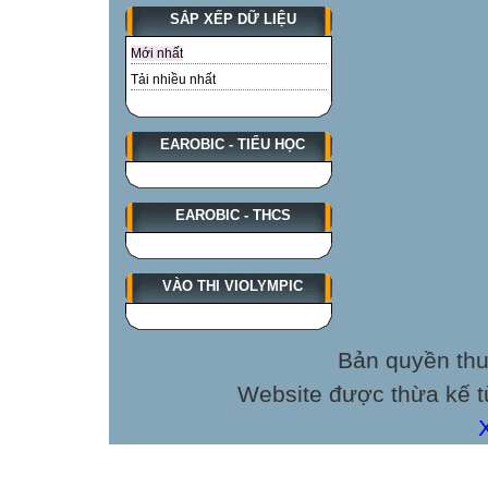
SẮP XẾP DỮ LIỆU
Mới nhất
Tải nhiều nhất
EAROBIC - TIỂU HỌC
EAROBIC - THCS
VÀO THI VIOLYMPIC
Bản quyền thu
Website được thừa kế 