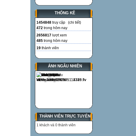
THỐNG KÊ
1454848
truy cập (
chi tiết
)
472
trong hôm nay
2656817
lượt xem
485
trong hôm nay
19
thành viên
ẢNH NGẪU NHIÊN
THÀNH VIÊN TRỰC TUYẾN
1 khách và 0 thành viên