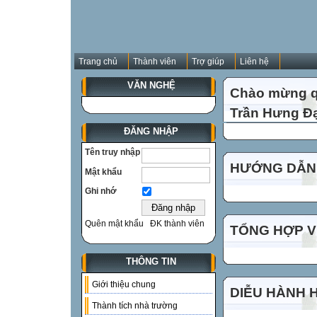
Trang chủ
Thành viên
Trợ giúp
Liên hệ
VĂN NGHỆ
Chào mừng qu
Trần Hưng Đạ
ĐĂNG NHẬP
Tên truy nhập
HƯỚNG DẪN 
Mật khẩu
Ghi nhớ
Quên mật khẩu
ĐK thành viên
TỔNG HỢP VI
THÔNG TIN
Giới thiệu chung
DIỄU HÀNH 
Thành tích nhà trường