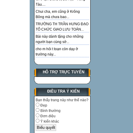
Tàu....
Chui cha, em cũng ở Krông
Bông mà chưa bao...
TRƯỜNG TH TRẦN HƯNG ĐẠO
TỔ CHỨC GIAO LƯU TOÁN...
Bài này dành tặng cho những
người bạn cùng sở...
cho m hỏi t toạn còn dạy ở
trường này...
HỖ TRỢ TRỰC TUYẾN
ĐIỀU TRA Ý KIẾN
Bạn thấy trang này như thế nào?
Đẹp
Bình thường
Đơn điệu
Ý kiến khác