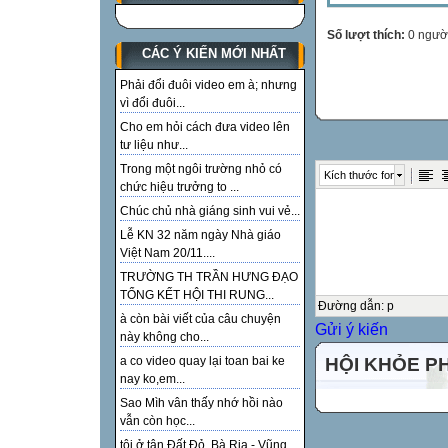
Số lượt thích:
0 ngườ
CÁC Ý KIẾN MỚI NHẤT
Phải đổi đuôi video em à; nhưng
vì đổi đuôi...
Cho em hỏi cách đưa video lên
tư liệu như...
Trong một ngôi trường nhỏ có
Kích thước font
chức hiệu trưởng to ...
Chúc chủ nhà giáng sinh vui vẻ...
Lễ KN 32 năm ngày Nhà giáo
Việt Nam 20/11....
TRƯỜNG TH TRẦN HƯNG ĐẠO
TỔNG KẾT HỘI THI RUNG...
Đường dẫn
:
p
à còn bài viết của câu chuyện
Gửi ý kiến
này không cho...
HỘI KHỎE P
a co video quay lại toan bai ke
nay ko,em...
Sao Mìh vân thấy nhớ hồi nào
vẫn còn học...
tôi ở tận Đất Đỏ, Bà Rịa - Vũng