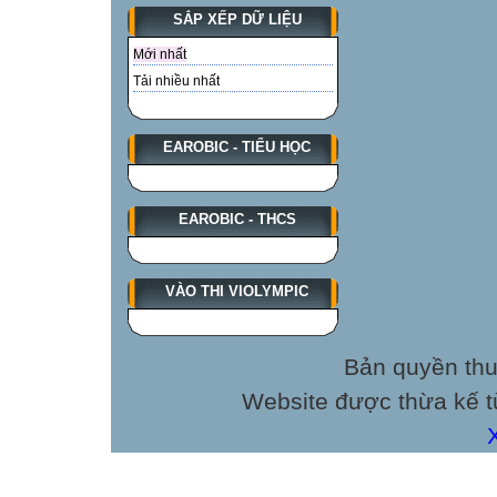
SẮP XẾP DỮ LIỆU
Mới nhất
Tải nhiều nhất
EAROBIC - TIỂU HỌC
EAROBIC - THCS
VÀO THI VIOLYMPIC
Bản quyền thu
Website được thừa kế 