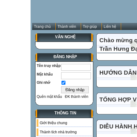
Trang chủ
Thành viên
Trợ giúp
Liên hệ
VĂN NGHỆ
Chào mừng qu
Trần Hưng Đạ
ĐĂNG NHẬP
Tên truy nhập
HƯỚNG DẪN 
Mật khẩu
Ghi nhớ
Quên mật khẩu
ĐK thành viên
TỔNG HỢP VI
THÔNG TIN
Giới thiệu chung
DIỄU HÀNH 
Thành tích nhà trường