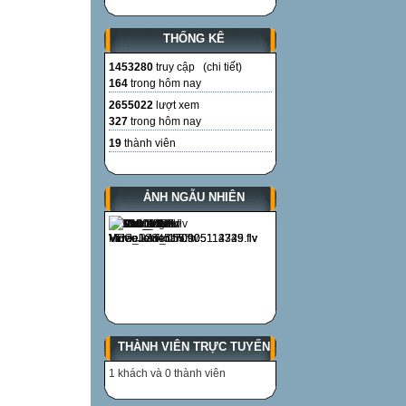
THỐNG KÊ
1453280
truy cập (
chi tiết
)
164
trong hôm nay
2655022
lượt xem
327
trong hôm nay
19
thành viên
ẢNH NGẪU NHIÊN
THÀNH VIÊN TRỰC TUYẾN
1 khách và 0 thành viên