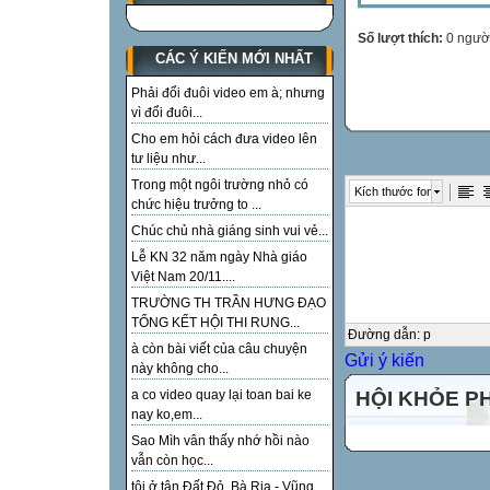
Số lượt thích:
0 ngườ
CÁC Ý KIẾN MỚI NHẤT
Phải đổi đuôi video em à; nhưng
vì đổi đuôi...
Cho em hỏi cách đưa video lên
tư liệu như...
Trong một ngôi trường nhỏ có
Kích thước font
chức hiệu trưởng to ...
Chúc chủ nhà giáng sinh vui vẻ...
Lễ KN 32 năm ngày Nhà giáo
Việt Nam 20/11....
TRƯỜNG TH TRẦN HƯNG ĐẠO
TỔNG KẾT HỘI THI RUNG...
Đường dẫn
:
p
à còn bài viết của câu chuyện
Gửi ý kiến
này không cho...
HỘI KHỎE P
a co video quay lại toan bai ke
nay ko,em...
Sao Mìh vân thấy nhớ hồi nào
vẫn còn học...
tôi ở tận Đất Đỏ, Bà Rịa - Vũng