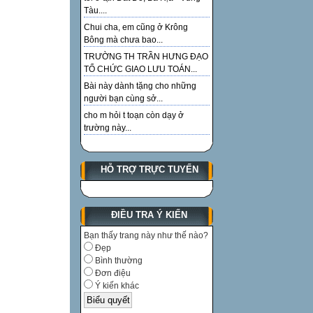
Tàu....
Chui cha, em cũng ở Krông
Bông mà chưa bao...
TRƯỜNG TH TRẦN HƯNG ĐẠO
TỔ CHỨC GIAO LƯU TOÁN...
Bài này dành tặng cho những
người bạn cùng sở...
cho m hỏi t toạn còn dạy ở
trường này...
HỖ TRỢ TRỰC TUYẾN
ĐIỀU TRA Ý KIẾN
Bạn thấy trang này như thế nào?
Đẹp
Bình thường
Đơn điệu
Ý kiến khác