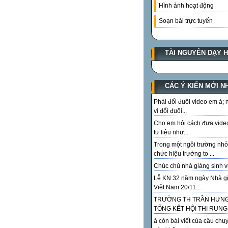
Hình ảnh hoạt động
Soạn bài trực tuyến
TÀI NGUYÊN DẠY 
CÁC Ý KIẾN MỚI N
Phải đổi đuôi video em à;
vì đổi đuôi...
Cho em hỏi cách đưa vide
tư liệu như...
Trong một ngôi trường nhỏ
chức hiệu trưởng to ...
Chúc chủ nhà giáng sinh vu
Lễ KN 32 năm ngày Nhà g
Việt Nam 20/11....
TRƯỜNG TH TRẦN HƯN
TỔNG KẾT HỘI THI RUNG.
à còn bài viết của câu chu