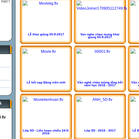
ế nào?
Lễ khai giảng 05-9-2017
Van nghe chao mung khai
giang 05-9-2017
)
Lễ kết nạp Đảng viên mới
Văn nghệ chào mừng tổng kết
Văn 
năm học 2016 - 2017
N
Lớp 5D - Liên hoan chiều 24-5-
Lớp 5D - 2016 - 2017
Lễ Đ
2016