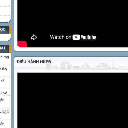
HỌC
HẤT
 nhưng
DIỄU HÀNH HKPĐ
o lên
 có
i vẻ...
iáo
G ĐẠO
..
yện