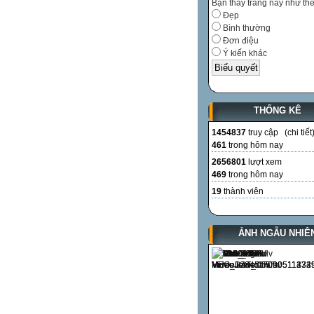
Bạn thấy trang này như th
Đẹp
Bình thường
Đơn điệu
Ý kiến khác
THỐNG KÊ
1454837
truy cập (
chi tiết
461
trong hôm nay
2656801
lượt xem
469
trong hôm nay
19
thành viên
ẢNH NGẪU NHIÊ