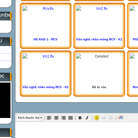
UYẾN
HS Khối 1 - RCV
Văn nghệ chào mừng RCV - K1
Phầ
U
ỌC
Văn nghệ chào mừng RCV - K1
Đã bị xóa
Run
Kích thước font
S