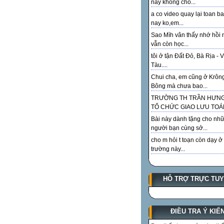
này không cho...
a co video quay lại toan ba
nay ko,em...
Sao Mìh vân thấy nhớ hồi 
vẫn còn học...
tôi ở tận Đất Đỏ, Bà Rịa - 
Tàu....
Chui cha, em cũng ở Krôn
Bông mà chưa bao...
TRƯỜNG TH TRẦN HƯN
TỔ CHỨC GIAO LƯU TOÁN
Bài này dành tặng cho như
người bạn cùng sở...
cho m hỏi t toạn còn dạy ở
trường này...
HỖ TRỢ TRỰC TU
ĐIỀU TRA Ý KIẾ