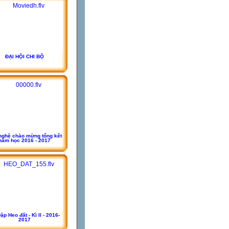
ĐẠI HỘI CHI BỘ
nghệ chào mừng tổng kết
năm học 2016 - 2017
ập Heo đất - Kì II - 2016-
2017