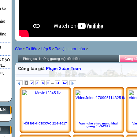
i ke
nào
Vũng
g
Gốc
>
Tư liệu
>
Lớp 5
>
Tư liệu tham khảo
>
Phóng sự: Những gương mặt tiêu biểu
Cùng tá
G ĐẠO
...
Cùng tác giả
Phạm Xuân Toạn
̃ng
...
1
2
3
4
5
61
62
YẾN
HỘI NGHỊ CBCCVC 22-9-2017
Van nghe chao mung khai
Va
giang 05-9-2017
N