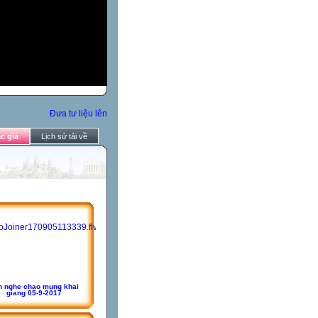
Đưa tư liệu lên
c giả
Lịch sử tải về
n nghe chao mung khai
giang 05-9-2017