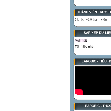
THÀNH VIÊN TRỰC T
2 khách và 0 thành viên
SẮP XẾP DỮ LIỆ
Mới nhất
Tải nhiều nhất
EAROBIC - TIỂU H
EAROBIC - THC