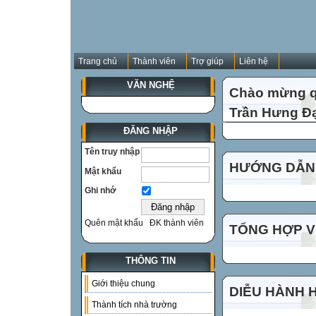
Trang chủ
Thành viên
Trợ giúp
Liên hệ
VĂN NGHỆ
Chào mừng qu
Trần Hưng Đạ
ĐĂNG NHẬP
Tên truy nhập
HƯỚNG DẪN 
Mật khẩu
Ghi nhớ
Quên mật khẩu
ĐK thành viên
TỔNG HỢP VI
THÔNG TIN
Giới thiệu chung
DIỄU HÀNH 
Thành tích nhà trường