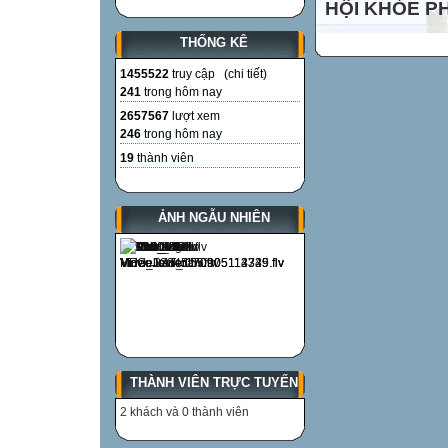
HỘI KHỎE P
THỐNG KÊ
1455522
truy cập (
chi tiết
)
241
trong hôm nay
2657567
lượt xem
246
trong hôm nay
19
thành viên
ẢNH NGẪU NHIÊN
THÀNH VIÊN TRỰC TUYẾN
2 khách và 0 thành viên