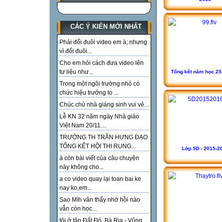
CÁC Ý KIẾN MỚI NHẤT
Phải đổi đuôi video em à; nhưng
vì đổi đuôi...
Cho em hỏi cách đưa video lên
tư liệu như...
Tổng kết năm học 25
Trong một ngôi trường nhỏ có
chức hiệu trưởng to ...
Chúc chủ nhà giáng sinh vui vẻ...
Lễ KN 32 năm ngày Nhà giáo
Việt Nam 20/11....
TRƯỜNG TH TRẦN HƯNG ĐẠO
TỔNG KẾT HỘI THI RUNG...
Lớp 5D - 2015-2
à còn bài viết của câu chuyện
này không cho...
a co video quay lại toan bai ke
nay ko,em...
Sao Mìh vân thấy nhớ hồi nào
vẫn còn học...
tôi ở tận Đất Đỏ, Bà Rịa - Vũng