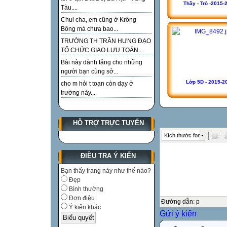
Thầy - Trò -2015-
Tàu....
Chui cha, em cũng ở Krông
Bông mà chưa bao...
TRƯỜNG TH TRẦN HƯNG ĐẠO
TỔ CHỨC GIAO LƯU TOÁN...
Bài này dành tặng cho những
người bạn cùng sở...
Lớp 5D - 2015-2
cho m hỏi t toạn còn dạy ở
trường này...
HỖ TRỢ TRỰC TUYẾN
Kích thước font
ĐIỀU TRA Ý KIẾN
Bạn thấy trang này như thế nào?
Đẹp
Bình thường
Đơn điệu
Đường dẫn
:
p
Ý kiến khác
Gửi ý kiến