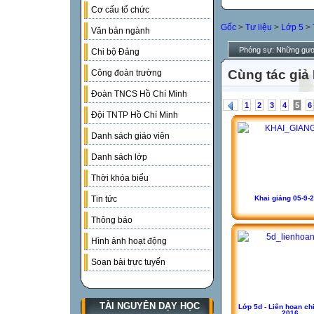
Cơ cấu tổ chức
Gốc
>
Tư liệu
>
Lớp 5
>
Văn bản ngành
Phóng sự: Những gươn
Chi bộ Đảng
Cùng tác giả
Công đoàn trường
Đoàn TNCS Hồ Chí Minh
1
2
3
4
5
6
Đội TNTP Hồ Chí Minh
Danh sách giáo viên
Danh sách lớp
Thời khóa biểu
Khai giảng 05-9-
Tin tức
Thông báo
Hình ảnh hoạt động
Soạn bài trực tuyến
TÀI NGUYÊN DẠY HỌC
Lớp 5d - Liên hoan ch
2016