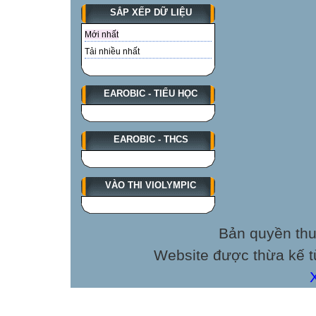
SẮP XẾP DỮ LIỆU
Mới nhất
Tải nhiều nhất
EAROBIC - TIỂU HỌC
EAROBIC - THCS
VÀO THI VIOLYMPIC
Bản quyền thu
Website được thừa kế 