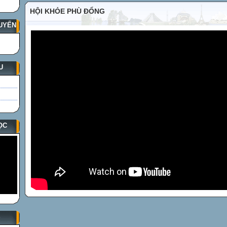
HỘI KHỎE PHÙ ĐỔNG
UYẾN
U
ỌC
S