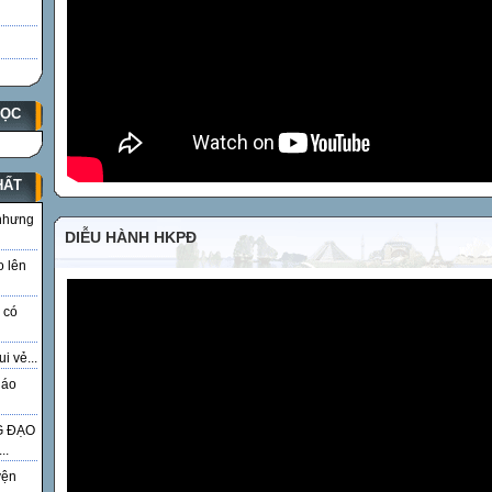
HỌC
HẤT
 nhưng
DIỄU HÀNH HKPĐ
o lên
 có
i vẻ...
iáo
G ĐẠO
..
yện