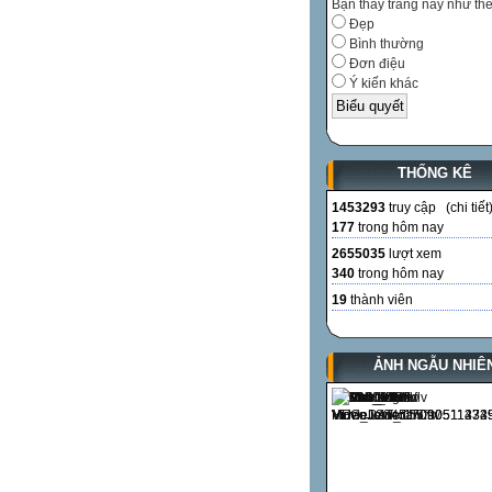
Bạn thấy trang này như th
Đẹp
Bình thường
Đơn điệu
Ý kiến khác
THỐNG KÊ
1453293
truy cập (
chi tiết
177
trong hôm nay
2655035
lượt xem
340
trong hôm nay
19
thành viên
ẢNH NGẪU NHIÊ