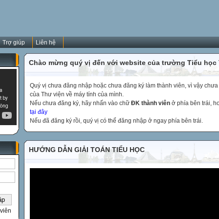
Trợ giúp
Liên hệ
Chào mừng quý vị đến với website của trường Tiểu học
Quý vị chưa đăng nhập hoặc chưa đăng ký làm thành viên, vì vậy chưa th
của Thư viện về máy tính của mình.
Nếu chưa đăng ký, hãy nhấn vào chữ
ĐK thành viên
ở phía bên trái, 
tại đây
Nếu đã đăng ký rồi, quý vị có thể đăng nhập ở ngay phía bên trái.
HƯỚNG DẪN GIẢI TOÁN TIỂU HỌC
viên