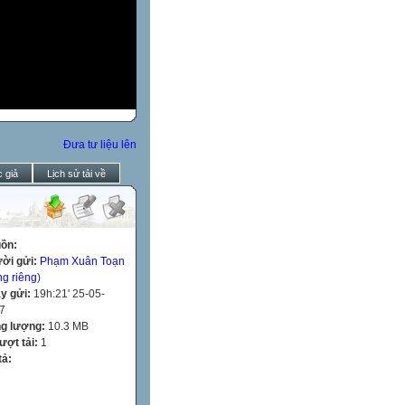
Đưa tư liệu lên
 giả
Lịch sử tải về
ồn:
ời gửi:
Phạm Xuân Toạn
ng riêng
)
y gửi:
19h:21' 25-05-
7
g lượng:
10.3 MB
lượt tải:
1
tả: