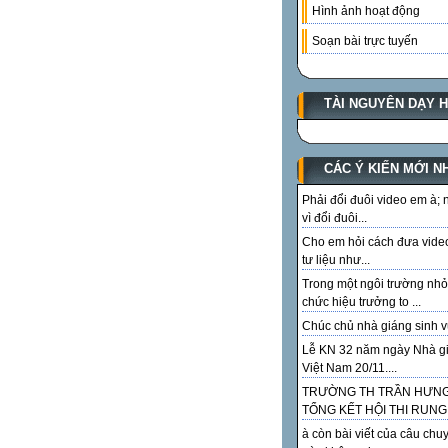
Hình ảnh hoạt động
Soạn bài trực tuyến
TÀI NGUYÊN DẠY 
CÁC Ý KIẾN MỚI N
Phải đổi đuôi video em à;
vì đổi đuôi...
Cho em hỏi cách đưa vide
tư liệu như...
Trong một ngôi trường nhỏ
chức hiệu trưởng to ...
Chúc chủ nhà giáng sinh vu
Lễ KN 32 năm ngày Nhà g
Việt Nam 20/11....
TRƯỜNG TH TRẦN HƯN
TỔNG KẾT HỘI THI RUNG.
à còn bài viết của câu chu