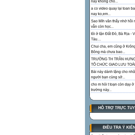
này không cho...
a co video quay lại toan ba
nay ko,em...
Sao Mìh vân thấy nhớ hồi 
vẫn còn học...
tôi ở tận Đất Đỏ, Bà Rịa - 
Tàu....
Chui cha, em cũng ở Krôn
Bông mà chưa bao...
TRƯỜNG TH TRẦN HƯN
TỔ CHỨC GIAO LƯU TOÁN
Bài này dành tặng cho như
người bạn cùng sở...
cho m hỏi t toạn còn dạy ở
trường này...
HỖ TRỢ TRỰC TU
ĐIỀU TRA Ý KIẾ