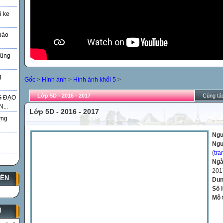
i ke
nào
Vũng
g
Gốc
>
Hình ảnh
>
Hình ảnh khối 5
>
Lớp 5D - 2016 - 2017
Cùng tác
G ĐẠO
...
Lớp 5D - 2016 - 2017
̃ng
Ngu
Ngư
(
tra
Ngà
201
YẾN
Dun
Số 
Mô 
N