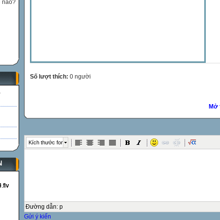
ế nào?
Số lượt thích:
0 người
)
Mở 
Kích thước font
N
Đường dẫn
:
p
Gửi ý kiến