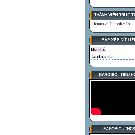
THÀNH VIÊN TRỰC T
1 khách và 0 thành viên
SẮP XẾP DỮ LIỆ
Mới nhất
Tải nhiều nhất
EAROBIC - TIỂU H
EAROBIC - THC