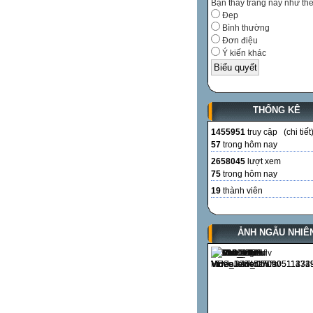
Bạn thấy trang này như th
Đẹp
Bình thường
Đơn điệu
Ý kiến khác
THỐNG KÊ
1455951
truy cập (
chi tiết
57
trong hôm nay
2658045
lượt xem
75
trong hôm nay
19
thành viên
ẢNH NGẪU NHIÊ