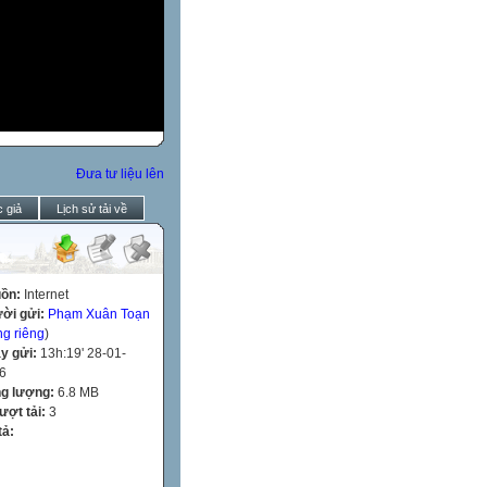
Đưa tư liệu lên
 giả
Lịch sử tải về
ồn:
Internet
ời gửi:
Phạm Xuân Toạn
ng riêng
)
y gửi:
13h:19' 28-01-
6
g lượng:
6.8 MB
lượt tải:
3
tả: