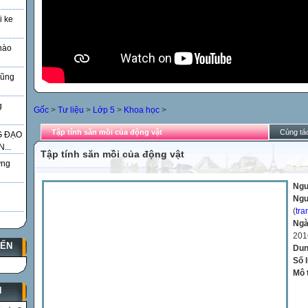
i ke
nào
Vũng
g
Gốc
>
Tư liệu
>
Lớp 5
>
Khoa học
>
Tập tính săn mồi của động vật
Cùng tác
G ĐẠO
...
Tập tính săn mồi của động vật
̃ng
Ngu
Ngư
(
tra
Ngà
201
YẾN
Dun
Số 
Mô 
N