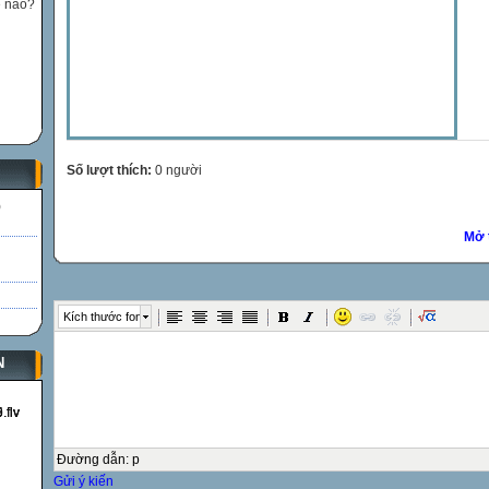
ế nào?
Số lượt thích:
0 người
)
Mở 
Kích thước font
N
Đường dẫn
:
p
Gửi ý kiến