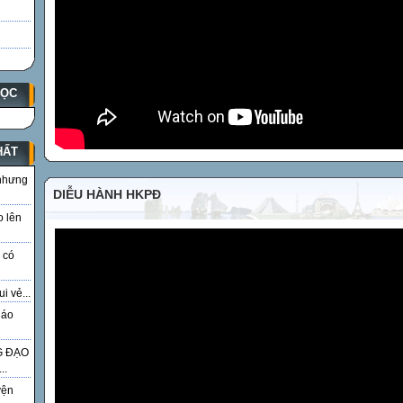
HỌC
HẤT
 nhưng
DIỄU HÀNH HKPĐ
o lên
 có
i vẻ...
iáo
G ĐẠO
..
yện