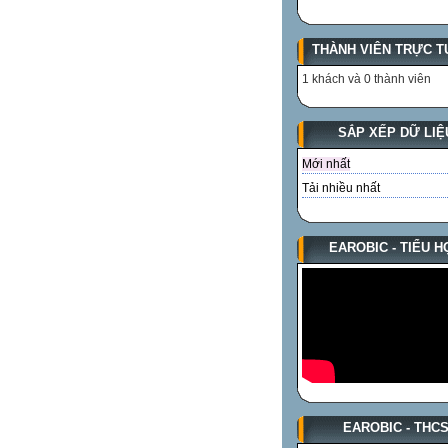
THÀNH VIÊN TRỰC T
1 khách và 0 thành viên
SẮP XẾP DỮ LIỆ
Mới nhất
Tải nhiều nhất
EAROBIC - TIỂU H
EAROBIC - THC