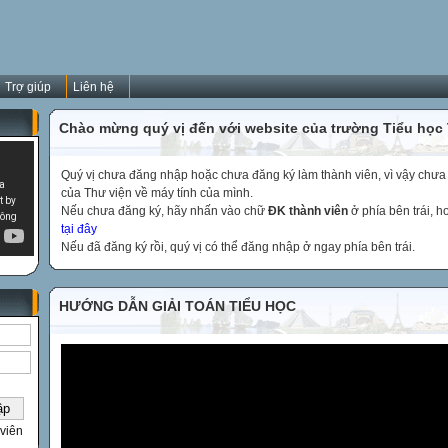
Trợ giúp
Liên hệ
Chào mừng quý vị đến với website của trường Tiểu học
Quý vị chưa đăng nhập hoặc chưa đăng ký làm thành viên, vì vậy chưa th
của Thư viện về máy tính của mình.
Nếu chưa đăng ký, hãy nhấn vào chữ
ĐK thành viên
ở phía bên trái, 
tại đây
Nếu đã đăng ký rồi, quý vị có thể đăng nhập ở ngay phía bên trái.
HƯỚNG DẪN GIẢI TOÁN TIỂU HỌC
viên