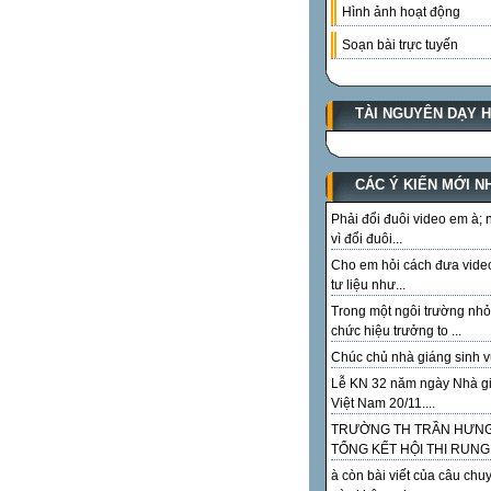
Hình ảnh hoạt động
Soạn bài trực tuyến
TÀI NGUYÊN DẠY 
CÁC Ý KIẾN MỚI N
Phải đổi đuôi video em à;
vì đổi đuôi...
Cho em hỏi cách đưa vide
tư liệu như...
Trong một ngôi trường nhỏ
chức hiệu trưởng to ...
Chúc chủ nhà giáng sinh vu
Lễ KN 32 năm ngày Nhà g
Việt Nam 20/11....
TRƯỜNG TH TRẦN HƯN
TỔNG KẾT HỘI THI RUNG.
à còn bài viết của câu chu