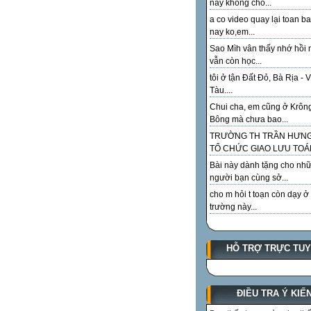
này không cho...
a co video quay lại toan ba
nay ko,em...
Sao Mìh vân thấy nhớ hồi 
vẫn còn học...
tôi ở tận Đất Đỏ, Bà Rịa - 
Tàu....
Chui cha, em cũng ở Krôn
Bông mà chưa bao...
TRƯỜNG TH TRẦN HƯN
TỔ CHỨC GIAO LƯU TOÁN
Bài này dành tặng cho như
người bạn cùng sở...
cho m hỏi t toạn còn dạy ở
trường này...
HỖ TRỢ TRỰC TU
ĐIỀU TRA Ý KIẾ