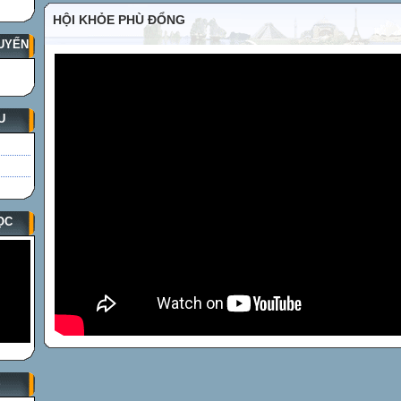
HỘI KHỎE PHÙ ĐỔNG
UYẾN
U
ỌC
S