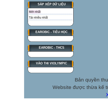
SẮP XẾP DỮ LIỆU
Mới nhất
Tải nhiều nhất
EAROBIC - TIỂU HỌC
EAROBIC - THCS
VÀO THI VIOLYMPIC
Bản quyền thu
Website được thừa kế 