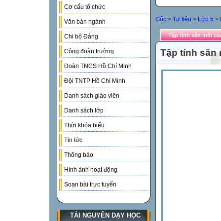
Cơ cấu tổ chức
Gốc
>
Tư liệu
>
Lớp 5
>
Văn bản ngành
Tập tính săn mồi củ
Chi bộ Đảng
Tập tính săn
Công đoàn trường
Đoàn TNCS Hồ Chí Minh
Đội TNTP Hồ Chí Minh
Danh sách giáo viên
Danh sách lớp
Thời khóa biểu
Tin tức
Thông báo
Hình ảnh hoạt động
Soạn bài trực tuyến
TÀI NGUYÊN DẠY HỌC