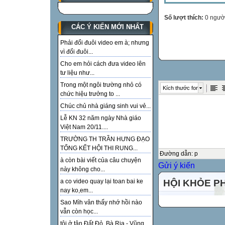
Số lượt thích:
0 ngườ
CÁC Ý KIẾN MỚI NHẤT
Phải đổi đuôi video em à; nhưng
vì đổi đuôi...
Cho em hỏi cách đưa video lên
tư liệu như...
Trong một ngôi trường nhỏ có
Kích thước font
chức hiệu trưởng to ...
Chúc chủ nhà giáng sinh vui vẻ...
Lễ KN 32 năm ngày Nhà giáo
Việt Nam 20/11....
TRƯỜNG TH TRẦN HƯNG ĐẠO
TỔNG KẾT HỘI THI RUNG...
Đường dẫn
:
p
à còn bài viết của câu chuyện
Gửi ý kiến
này không cho...
HỘI KHỎE P
a co video quay lại toan bai ke
nay ko,em...
Sao Mìh vân thấy nhớ hồi nào
vẫn còn học...
tôi ở tận Đất Đỏ, Bà Rịa - Vũng