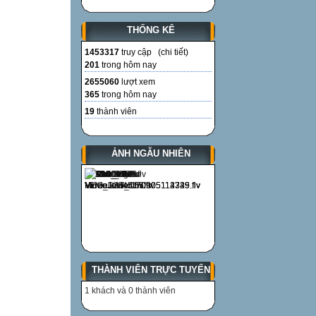
THỐNG KÊ
1453317
truy cập (
chi tiết
)
201
trong hôm nay
2655060
lượt xem
365
trong hôm nay
19
thành viên
ẢNH NGẪU NHIÊN
THÀNH VIÊN TRỰC TUYẾN
1 khách và 0 thành viên