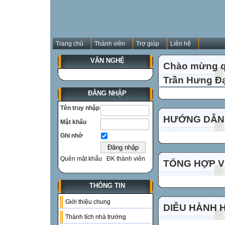
Trang chủ
Thành viên
Trợ giúp
Liên hệ
VĂN NGHỆ
Chào mừng qu
Trần Hưng Đạ
ĐĂNG NHẬP
Tên truy nhập
HƯỚNG DẪN 
Mật khẩu
Ghi nhớ
Quên mật khẩu
ĐK thành viên
TỔNG HỢP VI
THÔNG TIN
Giới thiệu chung
DIỄU HÀNH 
Thành tích nhà trường