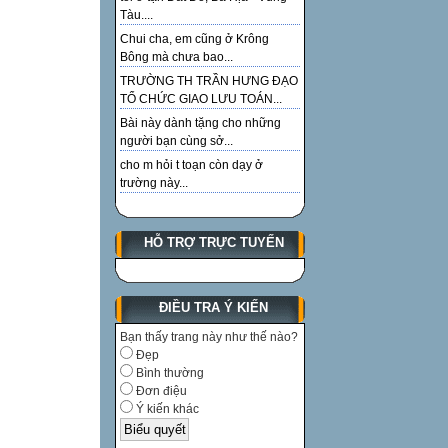
Tàu....
Chui cha, em cũng ở Krông
Bông mà chưa bao...
TRƯỜNG TH TRẦN HƯNG ĐẠO
TỔ CHỨC GIAO LƯU TOÁN...
Bài này dành tặng cho những
người bạn cùng sở...
cho m hỏi t toạn còn dạy ở
trường này...
HỖ TRỢ TRỰC TUYẾN
ĐIỀU TRA Ý KIẾN
Bạn thấy trang này như thế nào?
Đẹp
Bình thường
Đơn điệu
Ý kiến khác