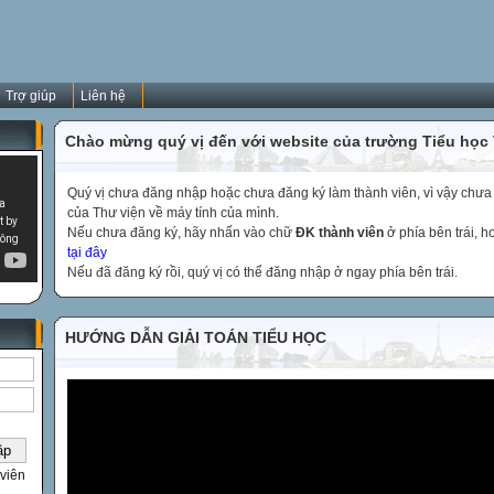
Trợ giúp
Liên hệ
Chào mừng quý vị đến với website của trường Tiểu học
Quý vị chưa đăng nhập hoặc chưa đăng ký làm thành viên, vì vậy chưa th
của Thư viện về máy tính của mình.
Nếu chưa đăng ký, hãy nhấn vào chữ
ĐK thành viên
ở phía bên trái, 
tại đây
Nếu đã đăng ký rồi, quý vị có thể đăng nhập ở ngay phía bên trái.
HƯỚNG DẪN GIẢI TOÁN TIỂU HỌC
viên