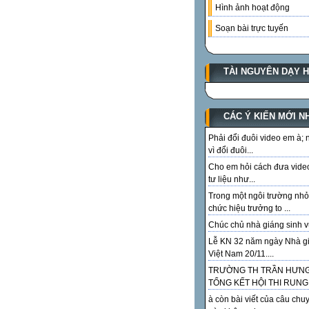
Hình ảnh hoạt động
Soạn bài trực tuyến
TÀI NGUYÊN DẠY 
CÁC Ý KIẾN MỚI N
Phải đổi đuôi video em à;
vì đổi đuôi...
Cho em hỏi cách đưa vide
tư liệu như...
Trong một ngôi trường nhỏ
chức hiệu trưởng to ...
Chúc chủ nhà giáng sinh vu
Lễ KN 32 năm ngày Nhà g
Việt Nam 20/11....
TRƯỜNG TH TRẦN HƯN
TỔNG KẾT HỘI THI RUNG.
à còn bài viết của câu chu