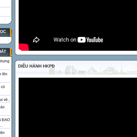
HỌC
HẤT
 nhưng
DIỄU HÀNH HKPĐ
o lên
 có
i vẻ...
iáo
G ĐẠO
..
yện