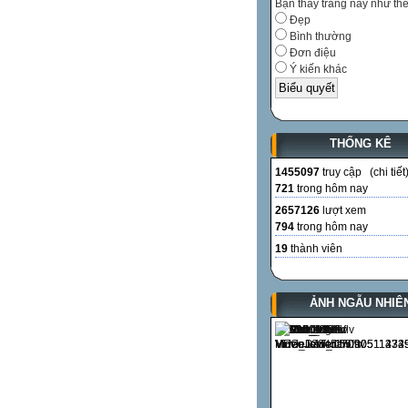
Bạn thấy trang này như th
Đẹp
Bình thường
Đơn điệu
Ý kiến khác
THỐNG KÊ
1455097
truy cập (
chi tiết
721
trong hôm nay
2657126
lượt xem
794
trong hôm nay
19
thành viên
ẢNH NGẪU NHIÊ