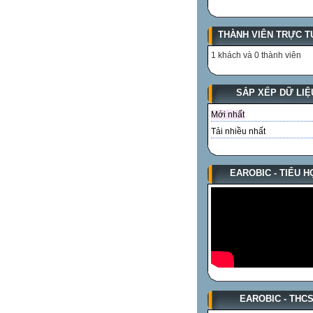
THÀNH VIÊN TRỰC T
1 khách và 0 thành viên
SẮP XẾP DỮ LIỆ
Mới nhất
Tải nhiều nhất
EAROBIC - TIỂU H
EAROBIC - THC