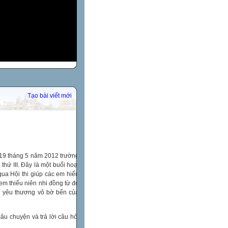
Tạo bài viết mới
 19 tháng 5 năm 2012 trường
hứ III. Đây là một buổi hoạt
ua Hội thi giúp các em hiểu
em thiếu niên nhi đồng từ đó
nh yêu thương vô bờ bến của
âu chuyện và trả lời câu hỏi