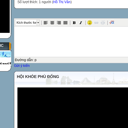
Số lượt thích: 1 người (
Hồ Thị Vân
)
Kích thước font
IC
Đường dẫn
:
p
Gửi ý kiến
HỘI KHỎE PHÙ ĐỔNG