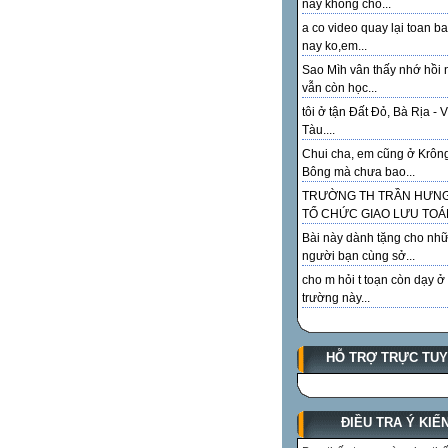
này không cho...
a co video quay lại toan ba
nay ko,em...
Sao Mìh vân thấy nhớ hồi 
vẫn còn học...
tôi ở tận Đất Đỏ, Bà Rịa - 
Tàu....
Chui cha, em cũng ở Krôn
Bông mà chưa bao...
TRƯỜNG TH TRẦN HƯN
TỔ CHỨC GIAO LƯU TOÁN
Bài này dành tặng cho như
người bạn cùng sở...
cho m hỏi t toạn còn dạy ở
trường này...
HỖ TRỢ TRỰC TU
ĐIỀU TRA Ý KIẾ