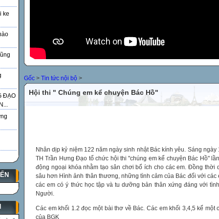
i ke
nào
Vũng
g
Gốc
>
Tin tức nội bộ
>
Hội thi " Chúng em kể chuyện Bác Hồ"
G ĐẠO
...
̃ng
Nhân dịp kỷ niệm 122 năm ngày sinh nhật Bác kính yêu. Sáng ngày
TH Trần Hưng Đạo tổ chức hội thi "chúng em kể chuyện Bác Hồ" lần t
động ngoại khóa nhằm tạo sân chơi bổ ích cho các em. Đồng thời q
YẾN
sâu hơn Hình ảnh thân thương, những tình cảm của Bác đối với các 
các em có ý thức học tập và tu dưỡng bản thân xứng đáng với tì
Người.
N
Các em khối 1.2 đọc một bài thơ về Bác. Các em khối 3,4,5 kể một c
của BGK