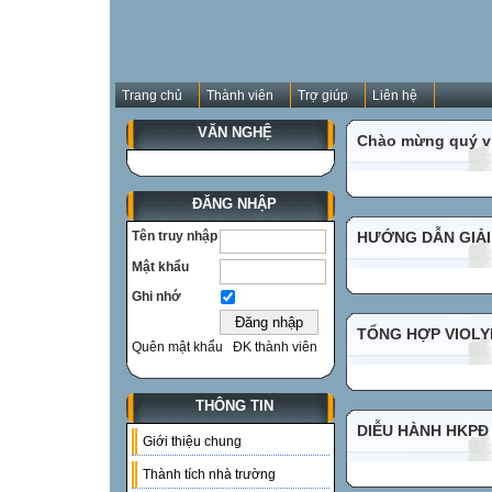
Trang chủ
Thành viên
Trợ giúp
Liên hệ
VĂN NGHỆ
Chào mừng quý vị
ĐĂNG NHẬP
Tên truy nhập
HƯỚNG DẪN GIẢI
Mật khẩu
Ghi nhớ
TỔNG HỢP VIOLYM
Quên mật khẩu
ĐK thành viên
THÔNG TIN
DIỄU HÀNH HKPĐ
Giới thiệu chung
Thành tích nhà trường