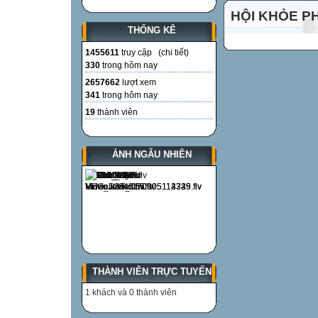
HỘI KHỎE P
Nhận xét của g
THỐNG KÊ
.............................
1455611
truy cập (
chi tiết
)
.............................
330
trong hôm nay
.............................
2657662
lượt xem
.............................
341
trong hôm nay
19
thành viên
Ý kiến của ph
.............................
ẢNH NGẪU NHIÊN
.............................
.............................
.............................

Bài 1: (2điểm)
(Từ câu 1 đến c
Câu 1: (0.5 điểm
THÀNH VIÊN TRỰC TUYẾN
A. 1228 B. 1228
1 khách và 0 thành viên
Câu 2: (0.5 điểm
A. 858 B. 718 C.