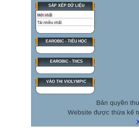
SẮP XẾP DỮ LIỆU
a/ 2,018. b/ 201,
Mới nhất
1.2/ (1đ) Số bé nh
Tải nhiều nhất
a/ 2,018 b/ 2,108 
EAROBIC - TIỂU HỌC
1.3/ (0,5đ) Một 
m. Vậy chiều c
EAROBIC - THCS
a/  m ; b/  m ;
1.4/ (0,5đ) Một 
VÀO THI VIOLYMPIC
phần trăm học si
a/ 40% ; b/ 66,6
Bản quyền thu
1.5/ (0,5đ) Mua
Website được thừa kế 
số tiền là:
a/ 15000 đồng ; 