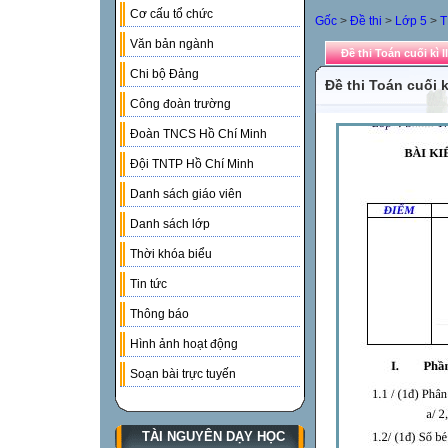
Cơ cấu tổ chức
Gốc
>
Đề thi
>
Lớp 5
>
T
Văn bản ngành
Đề thi Toán cuối kì I
Chi bộ Đảng
Đề thi Toán cuối kì
Công đoàn trường
Đoàn TNCS Hồ Chí Minh
Đội TNTP Hồ Chí Minh
Danh sách giáo viên
Danh sách lớp
Thời khóa biểu
Tin tức
Thông báo
Hình ảnh hoạt động
Soạn bài trực tuyến
TÀI NGUYÊN DẠY HỌC