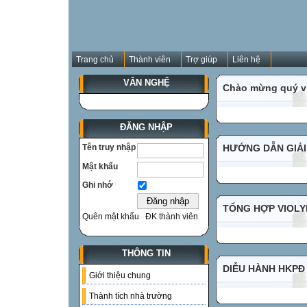
Trang chủ
Thành viên
Trợ giúp
Liên hệ
VĂN NGHỆ
Chào mừng quý vị
ĐĂNG NHẬP
Tên truy nhập
HƯỚNG DẪN GIẢI
Mật khẩu
Ghi nhớ
TỔNG HỢP VIOLYM
Quên mật khẩu
ĐK thành viên
THÔNG TIN
DIỄU HÀNH HKPĐ
Giới thiệu chung
Thành tích nhà trường