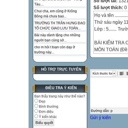
Số lượt tải:
132
Tàu....
Số lượt thích:
0
Chui cha, em cũng ở Krông
Họ và tên ................
Bông mà chưa bao...
Thứ sáu ngày 1
TRƯỜNG TH TRẦN HƯNG ĐẠO
Lớp : 5....... T
TỔ CHỨC GIAO LƯU TOÁN...
Bài này dành tặng cho những
người bạn cùng sở...
BÀI KIỂM TRA 
cho m hỏi t toạn còn dạy ở
MÔN TOÁN (Đề c
trường này...
(Thời gian 40 ph
HỖ TRỢ TRỰC TUYẾN
ĐIỂM
Kích thước font
LỜI NHẬN XÉ

ĐIỀU TRA Ý KIẾN

Bạn thấy trang này như thế nào?

Đẹp
Bình thường
……………………….............
Đường dẫn
:
p
Đơn điệu
Gửi ý kiến
Ý kiến khác
…………………