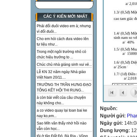
CÁC Ý KIẾN MỚI NHẤT
Phải đổi đuôi video em à; nhưng
vì đổi đuôi...
Cho em hỏi cách đưa video lên
tư liệu như...
Trong một ngôi trường nhỏ có
chức hiệu trưởng to ...
Chúc chủ nhà giáng sinh vui vẻ...
Lễ KN 32 năm ngày Nhà giáo
Việt Nam 20/11....
TRƯỜNG TH TRẦN HƯNG ĐẠO
TỔNG KẾT HỘI THI RUNG...
à còn bài viết của câu chuyện
này không cho...
Nguồn:
a co video quay lại toan bai ke
Người gửi:
Phạ
nay ko,em...
Ngày gửi:
14h:0
Sao Mìh vân thấy nhớ hồi nào
vẫn còn học...
Dung lượng:
12
tôi ở tận Đất Đỏ, Bà Rịa - Vũng