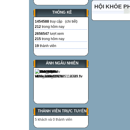
……………………….............
HỘI KHỎE P
…………………
THỐNG KÊ
1454588
truy cập (
chi tiết
)
……………...................
212
trong hôm nay
…………………
2656547
lượt xem
215
trong hôm nay
………………………............
19
thành viên
…………………
ẢNH NGẪU NHIÊN
……………………………………………..
…………………
…………………


THÀNH VIÊN TRỰC TUYẾN
Phần trắc nghiệ
5 khách và 0 thành viên
/ (1đ) Phân số t