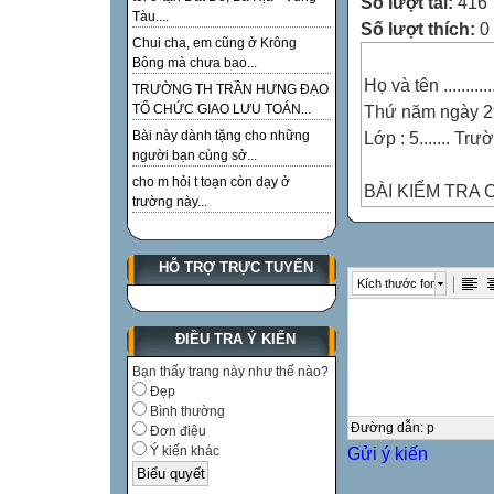
Số lượt tải:
416
Tàu....
Số lượt thích:
0
Chui cha, em cũng ở Krông
Bông mà chưa bao...
Họ và tên ................
TRƯỜNG TH TRẦN HƯNG ĐẠO
Thứ năm ngày 2
TỔ CHỨC GIAO LƯU TOÁN...
Lớp : 5....... T
Bài này dành tặng cho những
người bạn cùng sở...
cho m hỏi t toạn còn dạy ở
BÀI KIỂM TRA 
trường này...
MÔN TIẾNG VI
(Thời gian 60 ph
HỖ TRỢ TRỰC TUYẾN
ĐIỂM
Kích thước font
LỜI NHẬN XÉ
Ý KIẾN CỦA
ĐIỀU TRA Ý KIẾN

Bạn thấy trang này như thế nào?

Đẹp
Bình thường
Đọc tiếng:
Đường dẫn
:
p
Đơn điệu
Gửi ý kiến
Ý kiến khác
Đọc hiểu:
Chính tả: