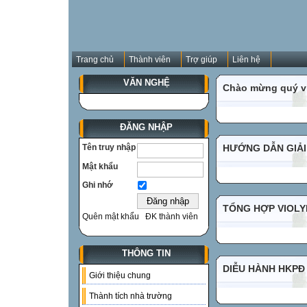
Trang chủ
Thành viên
Trợ giúp
Liên hệ
VĂN NGHỆ
Chào mừng quý vị
ĐĂNG NHẬP
Tên truy nhập
HƯỚNG DẪN GIẢI
Mật khẩu
Ghi nhớ
TỔNG HỢP VIOLYM
Quên mật khẩu
ĐK thành viên
THÔNG TIN
DIỄU HÀNH HKPĐ
Giới thiệu chung
Thành tích nhà trường