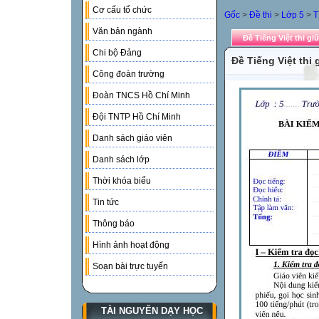
Cơ cấu tổ chức
Gốc
>
Đề thi
>
Lớp 5
>
T
Văn bản ngành
Đề Tiếng Việt thi giữa
Chi bộ Đảng
Đề Tiếng Việt thi 
Công đoàn trường
Đoàn TNCS Hồ Chí Minh
Đội TNTP Hồ Chí Minh
Danh sách giáo viên
Danh sách lớp
Thời khóa biểu
Tin tức
Thông báo
Hình ảnh hoạt động
Soạn bài trực tuyến
TÀI NGUYÊN DẠY HỌC