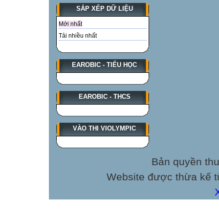
SẮP XẾP DỮ LIỆU
…………………
Mới nhất
…………………
Tải nhiều nhất
…………………
EAROBIC - TIỂU HỌC
…………………
EAROBIC - THCS

I – Kiểm tra đọ
1. Kiểm tra đọc 
VÀO THI VIOLYMPIC
Giáo viên kiểm t
Nội dung kiểm tr
Bản quyền thu
tên bài, số tran
Mỗi học sinh đọc
Website được thừa kế 
thăm được) sau đ
nêu.
2. Kiểm tra đọc h