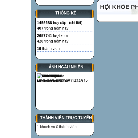
Tập làm văn:
HỘI KHỎE P
Tổng:
THỐNG KÊ

1455688
truy cập (
chi tiết
)
407
trong hôm nay
…………………
2657741
lượt xem
420
trong hôm nay
…………………
19
thành viên
…………………
ẢNH NGẪU NHIÊN
…………………
…………………

THÀNH VIÊN TRỰC TUYẾN
1 khách và 0 thành viên
…………………