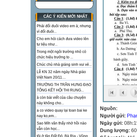
CÁC Ý KIẾN MỚI NHẤT
Phải đổi đuôi video em à; nhưng
vì đổi đuôi...
Cho em hỏi cách đưa video lên
tư liệu như...
Trong một ngôi trường nhỏ có
chức hiệu trưởng to ...
Chúc chủ nhà giáng sinh vui vẻ...
Lễ KN 32 năm ngày Nhà giáo
Việt Nam 20/11....
TRƯỜNG TH TRẦN HƯNG ĐẠO
TỔNG KẾT HỘI THI RUNG...
à còn bài viết của câu chuyện
này không cho...
Nguồn:
a co video quay lại toan bai ke
Người gửi:
Phạ
nay ko,em...
Ngày gửi:
08h:1
Sao Mìh vân thấy nhớ hồi nào
vẫn còn học...
Dung lượng:
60
tôi ở tận Đất Đỏ, Bà Rịa - Vũng