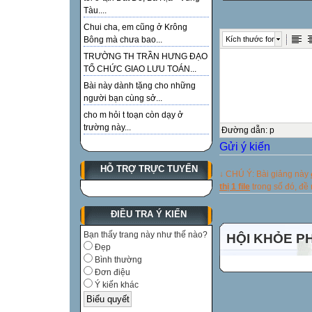
Tàu....
B. 11
Chui cha, em cũng ở Krông
C/ 12
Kích thước font
Bông mà chưa bao...
15 GIÂY SUY N
TRƯỜNG TH TRẦN HƯNG ĐẠO
Câu 1
TỔ CHỨC GIAO LƯU TOÁN...
Ngày nhà giáo V
Bài này dành tặng cho những
20/10
người bạn cùng sở...
15 GIÂY SUY N
cho m hỏi t toạn còn dạy ở
trường này...
A
Đường dẫn
:
p
Gửi ý kiến
20/11
B
HỖ TRỢ TRỰC TUYẾN
↓ CHÚ Ý: Bài giảng này
22/10
thị 1 file
trong số đó, đ
C
Câu 2
ĐIỀU TRA Ý KIẾN
15 GIÂY SUY N
Bạn thấy trang này như thế nào?
HỘI KHỎE P
Câu 3: Đường đi
Đẹp
Bình thường
tiêu hoá là ?
Đơn điệu
15 GIÂY SUY N
Ý kiến khác
Số nhỏ nhất có 3