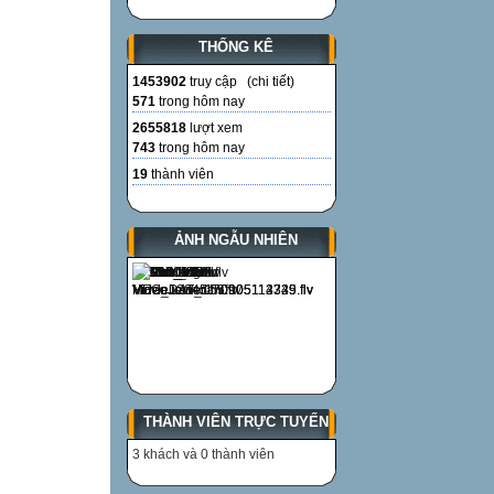
a/ 102
b/ 100
THỐNG KÊ
c/ 101
1453902
truy cập (
chi tiết
)
Câu 4
571
trong hôm nay
Câu 5
2655818
lượt xem
B¸c Hå ®äc b¶n 
743
trong hôm nay
15 GIÂY SUY N
19
thành viên
A. 2/9/1944
C. 5/9/1945
ẢNH NGẪU NHIÊN
B. 2/9/1945
“Bạn Vân Anh là 
15 GIÂY SUY N
A . Ai là gì?
C . Ai thế nào?
B . Ai làm gì?
Câu 6
THÀNH VIÊN TRỰC TUYẾN
Cậu, mợ thuộc 
15 GIÂY SUY N
3 khách và 0 thành viên
A. Họ nội