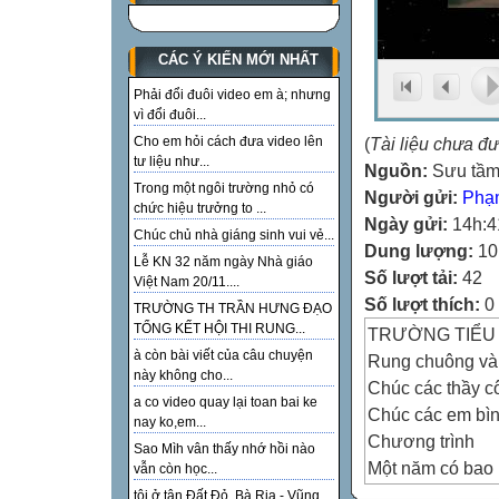
CÁC Ý KIẾN MỚI NHẤT
Phải đổi đuôi video em à; nhưng
vì đổi đuôi...
(
Tài liệu chưa đ
Cho em hỏi cách đưa video lên
tư liệu như...
Nguồn:
Sưu tầ
Trong một ngôi trường nhỏ có
Người gửi:
Phạ
chức hiệu trưởng to ...
Ngày gửi:
14h:4
Chúc chủ nhà giáng sinh vui vẻ...
Dung lượng:
10
Lễ KN 32 năm ngày Nhà giáo
Số lượt tải:
42
Việt Nam 20/11....
Số lượt thích:
0
TRƯỜNG TH TRẦN HƯNG ĐẠO
TỔNG KẾT HỘI THI RUNG...
TRƯỜNG TIỂU
à còn bài viết của câu chuyện
Rung chuông v
này không cho...
Chúc các thầy cô
a co video quay lại toan bai ke
Chúc các em bình
nay ko,em...
Chương trình
Sao Mìh vân thấy nhớ hồi nào
Một năm có bao 
vẫn còn học...
a. 10
tôi ở tận Đất Đỏ, Bà Rịa - Vũng