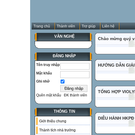
Trang chủ
Thành viên
Trợ giúp
Liên hệ
VĂN NGHỆ
Chào mừng quý vị
ĐĂNG NHẬP
Tên truy nhập
HƯỚNG DẪN GIẢI
Mật khẩu
Ghi nhớ
TỔNG HỢP VIOLYM
Quên mật khẩu
ĐK thành viên
THÔNG TIN
DIỄU HÀNH HKPĐ
Giới thiệu chung
Thành tích nhà trường