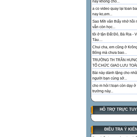
này không cho...
a co video quay lại toan ba
nay ko,em...
Sao Mìh vân thấy nhớ hồi 
vẫn còn học...
tôi ở tận Đất Đỏ, Bà Rịa - 
Tàu....
Chui cha, em cũng ở Krôn
Bông mà chưa bao...
TRƯỜNG TH TRẦN HƯN
TỔ CHỨC GIAO LƯU TOÁN
Bài này dành tặng cho như
người bạn cùng sở...
cho m hỏi t toạn còn dạy ở
trường này...
HỖ TRỢ TRỰC TU
ĐIỀU TRA Ý KIẾ