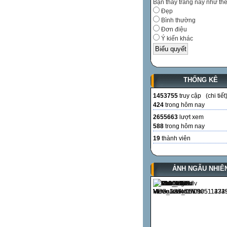
Bạn thấy trang này như th
Đẹp
Bình thường
Đơn điệu
Ý kiến khác
THỐNG KÊ
1453755
truy cập (
chi tiết
424
trong hôm nay
2655663
lượt xem
588
trong hôm nay
19
thành viên
ẢNH NGẪU NHIÊ