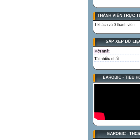
THÀNH VIÊN TRỰC T
1 khách và 0 thành viên
SẮP XẾP DỮ LIỆ
Mới nhất
Tải nhiều nhất
EAROBIC - TIỂU H
EAROBIC - THC