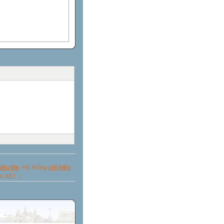
ều file
. Hệ thống
chỉ hiển
ẬN XÉT ↓