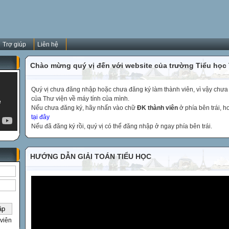
Trợ giúp
Liên hệ
Chào mừng quý vị đến với website của trường Tiểu học
Quý vị chưa đăng nhập hoặc chưa đăng ký làm thành viên, vì vậy chưa th
của Thư viện về máy tính của mình.
Nếu chưa đăng ký, hãy nhấn vào chữ
ĐK thành viên
ở phía bên trái, 
tại đây
Nếu đã đăng ký rồi, quý vị có thể đăng nhập ở ngay phía bên trái.
HƯỚNG DẪN GIẢI TOÁN TIỂU HỌC
viên