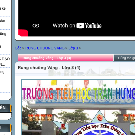
i ke
nào
Vũng
g
Gốc
>
RUNG CHUÔNG VÀNG
>
Lớp 3
>
Rung chuông Vàng - Lớp 3 (4)
Cùng tác gi
G ĐẠO
...
Rung chuông Vàng - Lớp 3 (4)
̃ng
YẾN
N