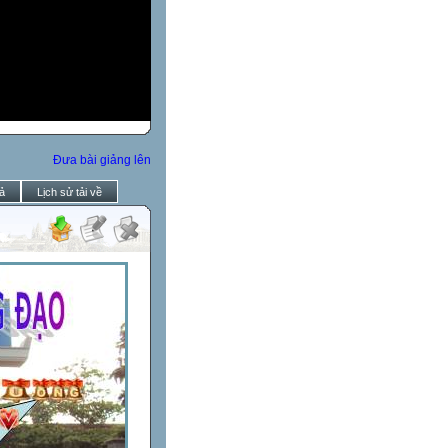
Đưa bài giảng lên
ả
Lịch sử tải về