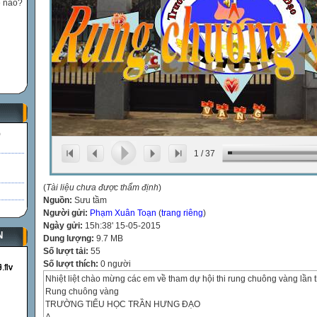
ế nào?
)
1
/
37
(
Tài liệu chưa được thẩm định
)
Nguồn:
Sưu tầm
Người gửi:
Phạm Xuân Toạn
(
trang riêng
)
Ngày gửi:
15h:38' 15-05-2015
N
Dung lượng:
9.7 MB
Số lượt tải:
55
Số lượt thích:
0 người
Nhiệt liệt chào mừng các em về tham dự hội thi rung chuông vàng lần 
Rung chuông vàng
TRƯỜNG TIỂU HỌC TRẦN HƯNG ĐẠO