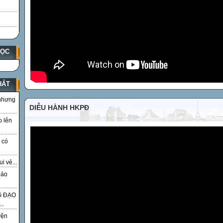
HỌC
HẤT
 nhưng
DIỄU HÀNH HKPĐ
o lên
 có
i vẻ...
iáo
G ĐẠO
..
yện