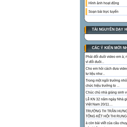
Hình ảnh hoạt động
Soạn bài trực tuyến
TÀI NGUYÊN DẠY 
CÁC Ý KIẾN MỚI N
Phải đổi đuôi video em à;
vì đổi đuôi...
Cho em hỏi cách đưa vide
tư liệu như...
Trong một ngôi trường nhỏ
chức hiệu trưởng to ...
Chúc chủ nhà giáng sinh vu
Lễ KN 32 năm ngày Nhà g
Việt Nam 20/11....
TRƯỜNG TH TRẦN HƯN
TỔNG KẾT HỘI THI RUNG.
à còn bài viết của câu chu