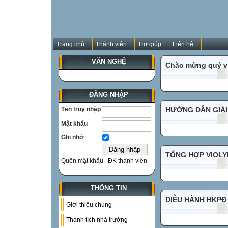
Trang chủ
Thành viên
Trợ giúp
Liên hệ
VĂN NGHỆ
Chào mừng quý vị
ĐĂNG NHẬP
Tên truy nhập
HƯỚNG DẪN GIẢI
Mật khẩu
Ghi nhớ
TỔNG HỢP VIOLYM
Quên mật khẩu
ĐK thành viên
THÔNG TIN
DIỄU HÀNH HKPĐ
Giới thiệu chung
Thành tích nhà trường