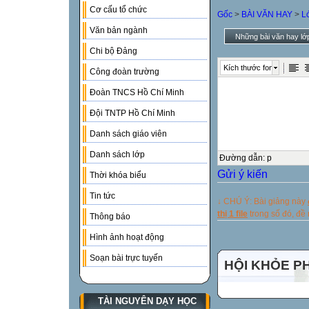
Cơ cấu tổ chức
Gốc
>
BÀI VĂN HAY
>
L
Văn bản ngành
Những bài văn hay lớ
Chi bộ Đảng
Kích thước font
Công đoàn trường
Đoàn TNCS Hồ Chí Minh
Đội TNTP Hồ Chí Minh
Danh sách giáo viên
Danh sách lớp
Đường dẫn
:
p
Gửi ý kiến
Thời khóa biểu
Tin tức
↓ CHÚ Ý: Bài giảng này
thị 1 file
trong số đó, đ
Thông báo
Hình ảnh hoạt động
Soạn bài trực tuyến
HỘI KHỎE P
TÀI NGUYÊN DẠY HỌC