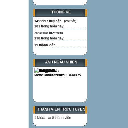
THỐNG KÊ
1455997
truy cập (
chi tiết
)
103
trong hôm nay
2658108
lượt xem
138
trong hôm nay
19
thành viên
ẢNH NGẪU NHIÊN
THÀNH VIÊN TRỰC TUYẾN
1 khách và 0 thành viên