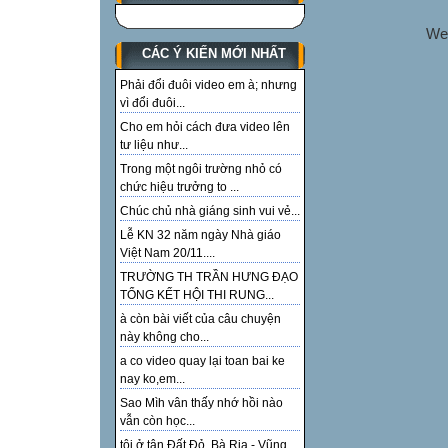
We
CÁC Ý KIẾN MỚI NHẤT
Phải đổi đuôi video em à; nhưng
vì đổi đuôi...
Cho em hỏi cách đưa video lên
tư liệu như...
Trong một ngôi trường nhỏ có
chức hiệu trưởng to ...
Chúc chủ nhà giáng sinh vui vẻ...
Lễ KN 32 năm ngày Nhà giáo
Việt Nam 20/11....
TRƯỜNG TH TRẦN HƯNG ĐẠO
TỔNG KẾT HỘI THI RUNG...
à còn bài viết của câu chuyện
này không cho...
a co video quay lại toan bai ke
nay ko,em...
Sao Mìh vân thấy nhớ hồi nào
vẫn còn học...
tôi ở tận Đất Đỏ, Bà Rịa - Vũng