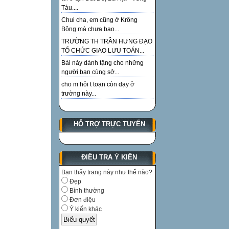
Tàu....
Chui cha, em cũng ở Krông
Bông mà chưa bao...
TRƯỜNG TH TRẦN HƯNG ĐẠO
TỔ CHỨC GIAO LƯU TOÁN...
Bài này dành tặng cho những
người bạn cùng sở...
cho m hỏi t toạn còn dạy ở
trường này...
HỖ TRỢ TRỰC TUYẾN
ĐIỀU TRA Ý KIẾN
Bạn thấy trang này như thế nào?
Đẹp
Bình thường
Đơn điệu
Ý kiến khác