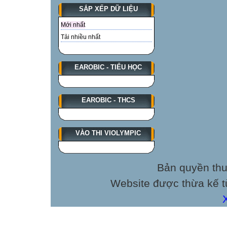
(Gõ phím ENTER
SẮP XẾP DỮ LIỆU
15 giây bắt đầu
Mới nhất
Đã hết 15 giây
Tải nhiều nhất
Đáp án: Cao ng
rung chuông và
Câu hỏi 3
EAROBIC - TIỂU HỌC
Anh là người dâ
sớm được giác n
EAROBIC - THCS
Đội, là một liên 
phát hiện địch đ
toàn cho cán bộ 
VÀO THI VIOLYMPIC
đạn và hy sinh 
khi tuổi đời còn r
Bản quyền thu
15 giây bắt đầu
Website được thừa kế 
Đã hết 15 giây
Đáp án: Kim Đồ
Lĩnh vực Lịch s
rung chuông và