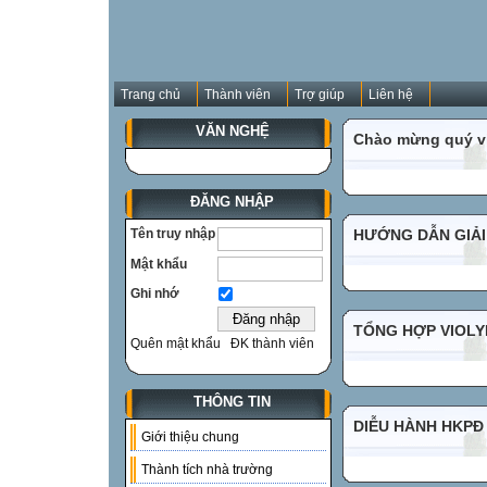
Trang chủ
Thành viên
Trợ giúp
Liên hệ
VĂN NGHỆ
Chào mừng quý vị
ĐĂNG NHẬP
Tên truy nhập
HƯỚNG DẪN GIẢI
Mật khẩu
Ghi nhớ
TỔNG HỢP VIOLYM
Quên mật khẩu
ĐK thành viên
THÔNG TIN
DIỄU HÀNH HKPĐ
Giới thiệu chung
Thành tích nhà trường