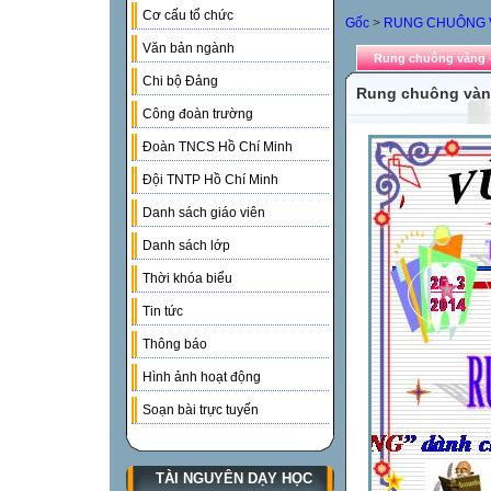
Cơ cấu tổ chức
Gốc
>
RUNG CHUÔNG 
Văn bản ngành
Rung chuông vàng 
Chi bộ Đảng
Rung chuông vàn
Công đoàn trường
Đoàn TNCS Hồ Chí Minh
Đội TNTP Hồ Chí Minh
Danh sách giáo viên
Danh sách lớp
Thời khóa biểu
Tin tức
Thông báo
Hình ảnh hoạt động
Soạn bài trực tuyến
TÀI NGUYÊN DẠY HỌC