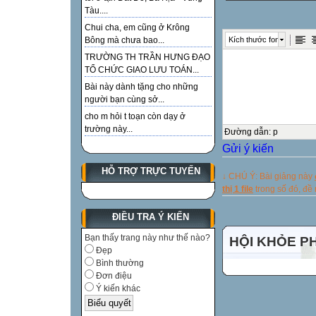
Tàu....
dành cho khối l
Chui cha, em cũng ở Krông
TRƯỜNG TIỂU
Kích thước font
Bông mà chưa bao...
Rung chuông v
TRƯỜNG TH TRẦN HƯNG ĐẠO
thể lệ cuộc thi
TỔ CHỨC GIAO LƯU TOÁN...
I. HÌNH THỨC 
Bài này dành tặng cho những
* Tổng số gồm 20
người bạn cùng sở...
* Sau khi nghe c
cho m hỏi t toạn còn dạy ở
trường này...
gian 15 giây.
Đường dẫn
:
p
Gửi ý kiến
* Hết 15 giây cá
tự giác rời khỏi 
HỖ TRỢ TRỰC TUYẾN
↓ CHÚ Ý: Bài giảng này
* Nếu bị ban tổ c
thị 1 file
trong số đó, đ
huỷ bỏ đáp án và
* Đối với khán gi
ĐIỀU TRA Ý KIẾN
nghĩ và không đư
Bạn thấy trang này như thế nào?
HỘI KHỎE P
rung chuông và
Đẹp
Bình thường
II. Nội dung chơi
Đơn điệu
* Hiểu biết về Đ
Ý kiến khác
* Kiến thức chun