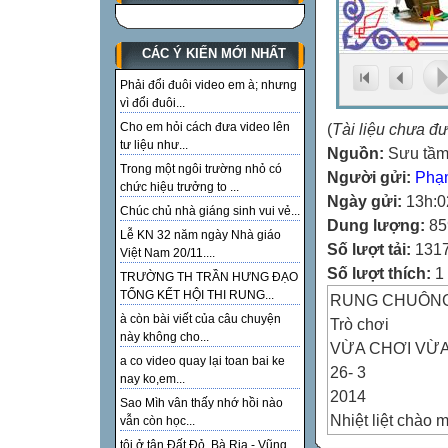
CÁC Ý KIẾN MỚI NHẤT
Phải đổi đuôi video em à; nhưng
vì đổi đuôi...
(
Tài liệu chưa đ
Cho em hỏi cách đưa video lên
tư liệu như...
Nguồn:
Sưu tầ
Trong một ngôi trường nhỏ có
Người gửi:
Phạ
chức hiệu trưởng to ...
Ngày gửi:
13h:0
Chúc chủ nhà giáng sinh vui vẻ...
Dung lượng:
85
Lễ KN 32 năm ngày Nhà giáo
Số lượt tải:
131
Việt Nam 20/11....
Số lượt thích:
1 
TRƯỜNG TH TRẦN HƯNG ĐẠO
TỔNG KẾT HỘI THI RUNG...
RUNG CHUÔNG 
à còn bài viết của câu chuyện
Trò chơi
này không cho...
VỪA CHƠI VỪ
a co video quay lại toan bai ke
26- 3
nay ko,em...
2014
Sao Mìh vân thấy nhớ hồi nào
Nhiệt liệt chào 
vẫn còn học...
sinh về dự giao
tôi ở tận Đất Đỏ, Bà Rịa - Vũng