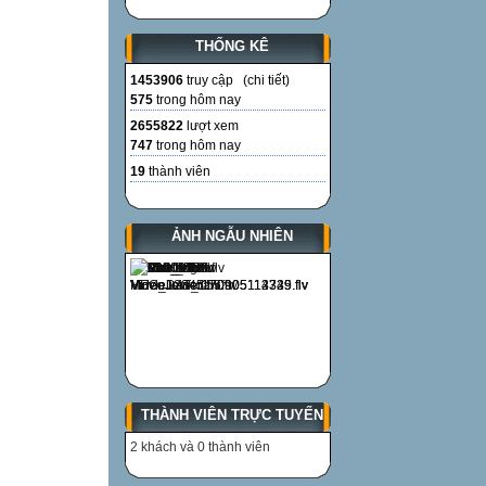
CUỘC THI BẮT
rung chuông và
THỐNG KÊ
Câu hỏi 1
1453906
truy cập (
chi tiết
)
Lĩnh vực Lịch s
575
trong hôm nay
“Người con gái 
2655822
lượt xem
Giặc đem ra bãi
747
trong hôm nay
Đi giữa hai hàng
19
thành viên
Vẫn ung dung m
Những câu thơ tr
ẢNH NGẪU NHIÊN
(Gõ phím ENTER
15 giây bắt đầu
Đã hết 15 giây
Đáp án: Võ Thị 
rung chuông và
Câu hỏi 2
THÀNH VIÊN TRỰC TUYẾN
Lĩnh vực Địa lý
Thành phố Đà L
2 khách và 0 thành viên