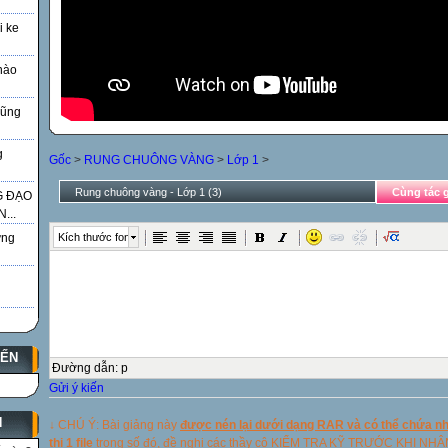
i ke
nào
Vũng
g
Gốc
>
RUNG CHUÔNG VÀNG
>
Lớp 1
>
Rung chuông vàng - Lớp 1 (3)
Cùng tác g
G ĐẠO
...
Kích thước font
̃ng
YẾN
Đường dẫn
:
p
Gửi ý kiến
N
↓ CHÚ Ý: Bài giảng này
được nén lại dưới dạng RAR và có thể chứa nhi
thị 1 file
trong số đó, đề nghị các thầy cô KIỂM TRA KỸ TRƯỚC KHI NH