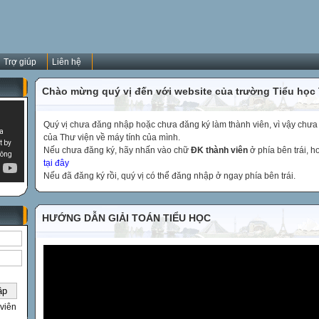
Trợ giúp
Liên hệ
Chào mừng quý vị đến với website của trường Tiểu học
Quý vị chưa đăng nhập hoặc chưa đăng ký làm thành viên, vì vậy chưa th
của Thư viện về máy tính của mình.
Nếu chưa đăng ký, hãy nhấn vào chữ
ĐK thành viên
ở phía bên trái, 
tại đây
Nếu đã đăng ký rồi, quý vị có thể đăng nhập ở ngay phía bên trái.
HƯỚNG DẪN GIẢI TOÁN TIỂU HỌC
viên