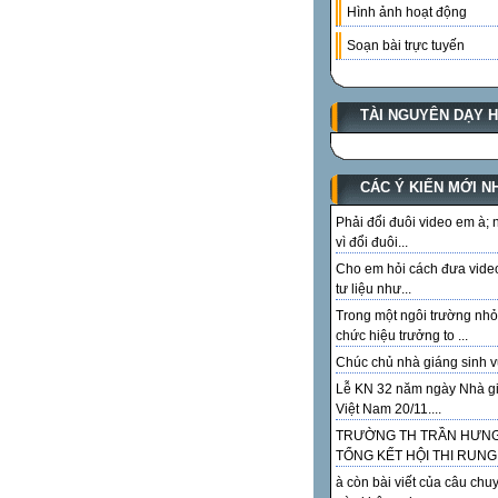
Hình ảnh hoạt động
Soạn bài trực tuyến
TÀI NGUYÊN DẠY 
CÁC Ý KIẾN MỚI N
Phải đổi đuôi video em à;
vì đổi đuôi...
Cho em hỏi cách đưa vide
tư liệu như...
Trong một ngôi trường nhỏ
chức hiệu trưởng to ...
Chúc chủ nhà giáng sinh vu
Lễ KN 32 năm ngày Nhà g
Việt Nam 20/11....
TRƯỜNG TH TRẦN HƯN
TỔNG KẾT HỘI THI RUNG.
à còn bài viết của câu chu