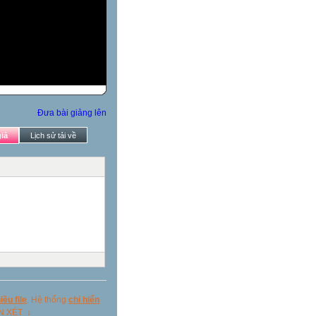
Đưa bài giảng lên
iả
Lịch sử tải về
ều file
. Hệ thống
chỉ hiển
ẬN XÉT ↓