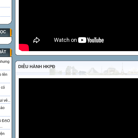
HỌC
HẤT
 nhưng
DIỄU HÀNH HKPĐ
o lên
 có
i vẻ...
iáo
G ĐẠO
..
yện