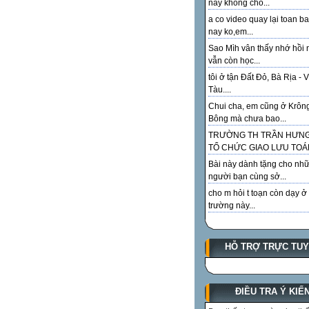
này không cho...
a co video quay lại toan ba
nay ko,em...
Sao Mìh vân thấy nhớ hồi 
vẫn còn học...
tôi ở tận Đất Đỏ, Bà Rịa - 
Tàu....
Chui cha, em cũng ở Krôn
Bông mà chưa bao...
TRƯỜNG TH TRẦN HƯN
TỔ CHỨC GIAO LƯU TOÁN
Bài này dành tặng cho như
người bạn cùng sở...
cho m hỏi t toạn còn dạy ở
trường này...
HỖ TRỢ TRỰC TU
ĐIỀU TRA Ý KIẾ