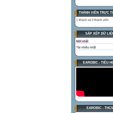
THÀNH VIÊN TRỰC T
1 khách và 0 thành viên
SẮP XẾP DỮ LIỆ
Mới nhất
Tải nhiều nhất
EAROBIC - TIỂU H
EAROBIC - THC