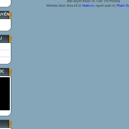
Bản quyền thuộc về Trần Thị Phượng
Website được thừa kế từ
Violet.vn
, người quản trị:
Phạm Xu
UYẾN
U
ỌC
S