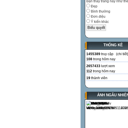
Bạn thấy trang này như th
Đẹp
Bình thường
Đơn điệu
Ý kiến khác
THỐNG KÊ
1455389
truy cập (
chi tiết
108
trong hôm nay
2657433
lượt xem
112
trong hôm nay
19
thành viên
ẢNH NGẪU NHIÊ