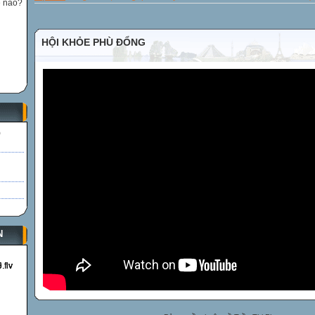
ế nào?
HỘI KHỎE PHÙ ĐỔNG
)
N