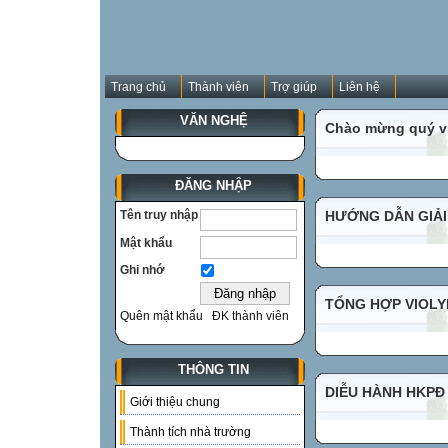
Trang chủ
Thành viên
Trợ giúp
Liên hệ
VĂN NGHỆ
Chào mừng quý vị
ĐĂNG NHẬP
Tên truy nhập
HƯỚNG DẪN GIẢI
Mật khẩu
Ghi nhớ
TỔNG HỢP VIOLYM
Quên mật khẩu
ĐK thành viên
THÔNG TIN
DIỄU HÀNH HKPĐ
Giới thiệu chung
Thành tích nhà trường