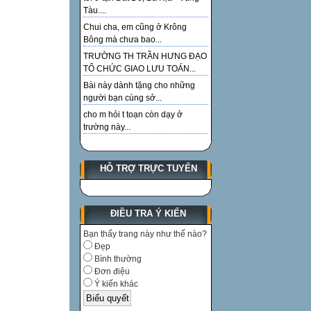
Tàu....
Chui cha, em cũng ở Krông
Bông mà chưa bao...
TRƯỜNG TH TRẦN HƯNG ĐẠO
TỔ CHỨC GIAO LƯU TOÁN...
Bài này dành tặng cho những
người bạn cùng sở...
cho m hỏi t toạn còn dạy ở
trường này...
HỖ TRỢ TRỰC TUYẾN
ĐIỀU TRA Ý KIẾN
Bạn thấy trang này như thế nào?
Đẹp
Bình thường
Đơn điệu
Ý kiến khác