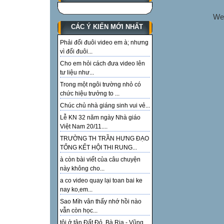
We
CÁC Ý KIẾN MỚI NHẤT
Phải đổi đuôi video em à; nhưng
vì đổi đuôi...
Cho em hỏi cách đưa video lên
tư liệu như...
Trong một ngôi trường nhỏ có
chức hiệu trưởng to ...
Chúc chủ nhà giáng sinh vui vẻ...
Lễ KN 32 năm ngày Nhà giáo
Việt Nam 20/11....
TRƯỜNG TH TRẦN HƯNG ĐẠO
TỔNG KẾT HỘI THI RUNG...
à còn bài viết của câu chuyện
này không cho...
a co video quay lại toan bai ke
nay ko,em...
Sao Mìh vân thấy nhớ hồi nào
vẫn còn học...
tôi ở tận Đất Đỏ, Bà Rịa - Vũng