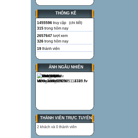
THỐNG KÊ
1455596
truy cập (
chi tiết
)
315
trong hôm nay
2657647
lượt xem
326
trong hôm nay
19
thành viên
ẢNH NGẪU NHIÊN
THÀNH VIÊN TRỰC TUYẾN
2 khách và 0 thành viên