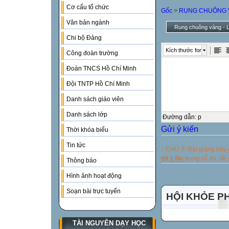
Cơ cấu tổ chức
Gốc
>
RUNG CHUÔNG 
Văn bản ngành
Rung chuông vàng - L
Chi bộ Đảng
Kích thước font
Công đoàn trường
Đoàn TNCS Hồ Chí Minh
Đội TNTP Hồ Chí Minh
Danh sách giáo viên
Danh sách lớp
Đường dẫn
:
p
Gửi ý kiến
Thời khóa biểu
Tin tức
↓ CHÚ Ý: Bài giảng này
thị 1 file
trong số đó, đ
Thông báo
Hình ảnh hoạt động
Soạn bài trực tuyến
HỘI KHỎE P
TÀI NGUYÊN DẠY HỌC