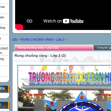
i ke
nào
Vũng
g
Gốc
>
RUNG CHUÔNG VÀNG
>
Lớp 2
>
Rung chuông vàng - Lớp 2 (2)
Cùng tác gi
G ĐẠO
...
Rung chuông vàng - Lớp 2 (2)
̃ng
YẾN
N