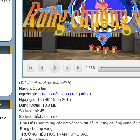
ế nào?
)
1
/
66
(
Tài liệu chưa được thẩm định
)
Nguồn:
Sưu tầm
Người gửi:
Phạm Xuân Toạn
(
trang riêng
)
Ngày gửi:
14h:46' 15-05-2015
N
Dung lượng:
10.0 MB
Số lượt tải:
45
Số lượt thích:
0 người
Nhiệt liệt chào mừng các em về tham dự hội thi rung chuông vàng lần 
Rung chuông vàng
TRƯỜNG TIỂU HỌC TRẦN HƯNG ĐẠO