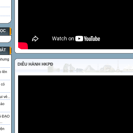
HỌC
HẤT
 nhưng
DIỄU HÀNH HKPĐ
o lên
 có
i vẻ...
iáo
G ĐẠO
..
yện