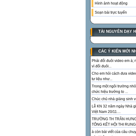
Hình ảnh hoạt động
Soạn bài trực tuyến
TÀI NGUYÊN DẠY 
CÁC Ý KIẾN MỚI N
Phải đổi đuôi video em à;
vì đổi đuôi...
Cho em hỏi cách đưa vide
tư liệu như...
Trong một ngôi trường nhỏ
chức hiệu trưởng to ...
Chúc chủ nhà giáng sinh vu
Lễ KN 32 năm ngày Nhà g
Việt Nam 20/11....
TRƯỜNG TH TRẦN HƯN
TỔNG KẾT HỘI THI RUNG.
à còn bài viết của câu chu