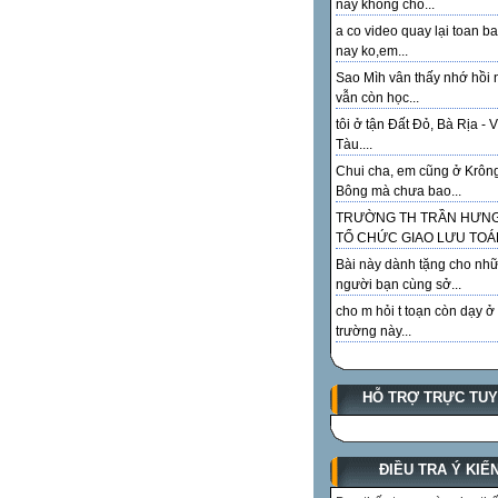
này không cho...
a co video quay lại toan ba
nay ko,em...
Sao Mìh vân thấy nhớ hồi 
vẫn còn học...
tôi ở tận Đất Đỏ, Bà Rịa - 
Tàu....
Chui cha, em cũng ở Krôn
Bông mà chưa bao...
TRƯỜNG TH TRẦN HƯN
TỔ CHỨC GIAO LƯU TOÁN
Bài này dành tặng cho như
người bạn cùng sở...
cho m hỏi t toạn còn dạy ở
trường này...
HỖ TRỢ TRỰC TU
ĐIỀU TRA Ý KIẾ