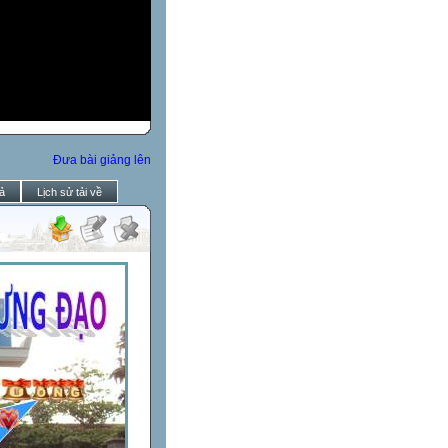
Đưa bài giảng lên
ả
Lịch sử tải về