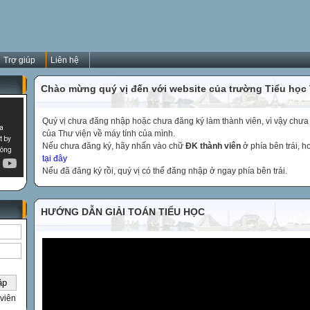
Trợ giúp
Liên hệ
Chào mừng quý vị đến với website của trường Tiểu học
Quý vị chưa đăng nhập hoặc chưa đăng ký làm thành viên, vì vậy chưa th
của Thư viện về máy tính của mình.
Nếu chưa đăng ký, hãy nhấn vào chữ
ĐK thành viên
ở phía bên trái, 
tại đây
Nếu đã đăng ký rồi, quý vị có thể đăng nhập ở ngay phía bên trái.
HƯỚNG DẪN GIẢI TOÁN TIỂU HỌC
viên