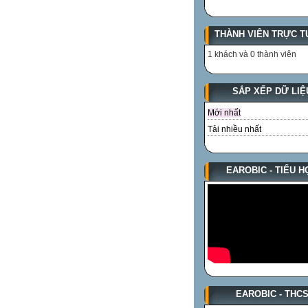
THÀNH VIÊN TRỰC T
1 khách và 0 thành viên
SẮP XẾP DỮ LIỆ
Mới nhất
Tải nhiều nhất
EAROBIC - TIỂU H
EAROBIC - THC