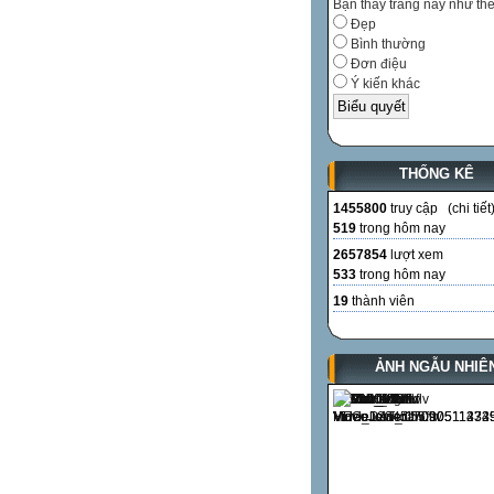
Bạn thấy trang này như th
Đẹp
Bình thường
Đơn điệu
Ý kiến khác
THỐNG KÊ
1455800
truy cập (
chi tiết
519
trong hôm nay
2657854
lượt xem
533
trong hôm nay
19
thành viên
ẢNH NGẪU NHIÊ