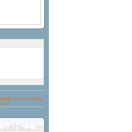
ều file
. Hệ thống
chỉ hiển
ẬN XÉT ↓