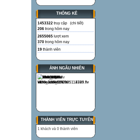
THỐNG KÊ
1453322
truy cập (
chi tiết
)
206
trong hôm nay
2655065
lượt xem
370
trong hôm nay
19
thành viên
ẢNH NGẪU NHIÊN
THÀNH VIÊN TRỰC TUYẾN
1 khách và 0 thành viên