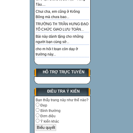
Tàu....
Chui cha, em cũng ở Krông
Bông mà chưa bao...
TRƯỜNG TH TRẦN HƯNG ĐẠO
TỔ CHỨC GIAO LƯU TOÁN...
Bài này dành tặng cho những
người bạn cùng sở...
cho m hỏi t toạn còn dạy ở
trường này...
HỖ TRỢ TRỰC TUYẾN
ĐIỀU TRA Ý KIẾN
Bạn thấy trang này như thế nào?
Đẹp
Bình thường
Đơn điệu
Ý kiến khác