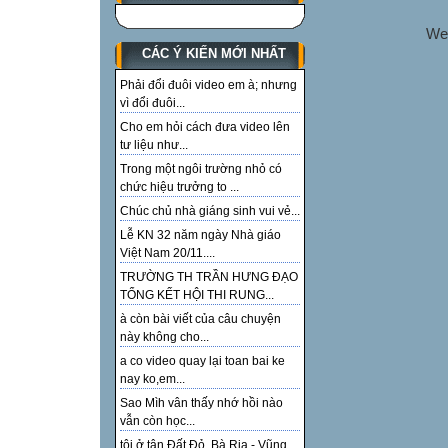
We
CÁC Ý KIẾN MỚI NHẤT
Phải đổi đuôi video em à; nhưng
vì đổi đuôi...
Cho em hỏi cách đưa video lên
tư liệu như...
Trong một ngôi trường nhỏ có
chức hiệu trưởng to ...
Chúc chủ nhà giáng sinh vui vẻ...
Lễ KN 32 năm ngày Nhà giáo
Việt Nam 20/11....
TRƯỜNG TH TRẦN HƯNG ĐẠO
TỔNG KẾT HỘI THI RUNG...
à còn bài viết của câu chuyện
này không cho...
a co video quay lại toan bai ke
nay ko,em...
Sao Mìh vân thấy nhớ hồi nào
vẫn còn học...
tôi ở tận Đất Đỏ, Bà Rịa - Vũng