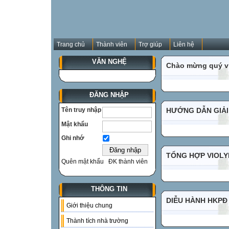
Trang chủ
Thành viên
Trợ giúp
Liên hệ
VĂN NGHỆ
Chào mừng quý vị
ĐĂNG NHẬP
Tên truy nhập
HƯỚNG DẪN GIẢI
Mật khẩu
Ghi nhớ
TỔNG HỢP VIOLYM
Quên mật khẩu
ĐK thành viên
THÔNG TIN
DIỄU HÀNH HKPĐ
Giới thiệu chung
Thành tích nhà trường