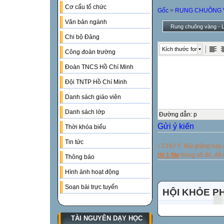
Cơ cấu tổ chức
Gốc
>
RUNG CHUÔNG 
Văn bản ngành
Rung chuông vàng - L
Chi bộ Đảng
Kích thước font
Công đoàn trường
Đoàn TNCS Hồ Chí Minh
Đội TNTP Hồ Chí Minh
Danh sách giáo viên
Danh sách lớp
Đường dẫn
:
p
Gửi ý kiến
Thời khóa biểu
Tin tức
↓ CHÚ Ý: Bài giảng này
thị 1 file
trong số đó, đ
Thông báo
Hình ảnh hoạt động
Soạn bài trực tuyến
HỘI KHỎE P
TÀI NGUYÊN DẠY HỌC