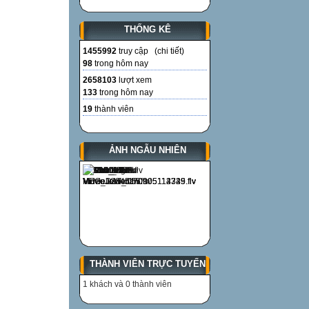
THỐNG KÊ
1455992
truy cập (
chi tiết
)
98
trong hôm nay
2658103
lượt xem
133
trong hôm nay
19
thành viên
ẢNH NGẪU NHIÊN
THÀNH VIÊN TRỰC TUYẾN
1 khách và 0 thành viên