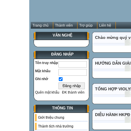
Trang chủ
Thành viên
Trợ giúp
Liên hệ
VĂN NGHỆ
Chào mừng quý vị
ĐĂNG NHẬP
Tên truy nhập
HƯỚNG DẪN GIẢI
Mật khẩu
Ghi nhớ
TỔNG HỢP VIOLYM
Quên mật khẩu
ĐK thành viên
THÔNG TIN
DIỄU HÀNH HKPĐ
Giới thiệu chung
Thành tích nhà trường