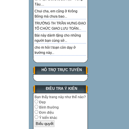
Tàu....
Chui cha, em cũng ở Krông
Bông mà chưa bao...
TRƯỜNG TH TRẦN HƯNG ĐẠO
TỔ CHỨC GIAO LƯU TOÁN...
Bài này dành tặng cho những
người bạn cùng sở...
cho m hỏi t toạn còn dạy ở
trường này...
HỖ TRỢ TRỰC TUYẾN
ĐIỀU TRA Ý KIẾN
Bạn thấy trang này như thế nào?
Đẹp
Bình thường
Đơn điệu
Ý kiến khác