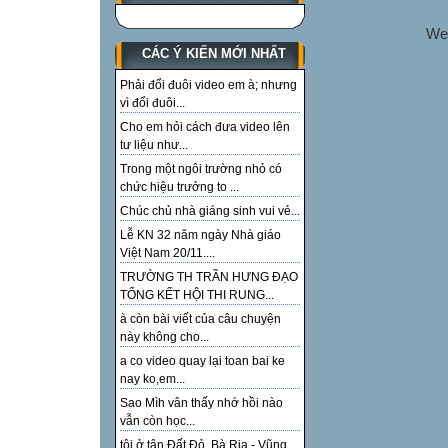
We
CÁC Ý KIẾN MỚI NHẤT
Phải đổi đuôi video em à; nhưng
vì đổi đuôi...
Cho em hỏi cách đưa video lên
tư liệu như...
Trong một ngôi trường nhỏ có
chức hiệu trưởng to ...
Chúc chủ nhà giáng sinh vui vẻ...
Lễ KN 32 năm ngày Nhà giáo
Việt Nam 20/11....
TRƯỜNG TH TRẦN HƯNG ĐẠO
TỔNG KẾT HỘI THI RUNG...
à còn bài viết của câu chuyện
này không cho...
a co video quay lại toan bai ke
nay ko,em...
Sao Mìh vân thấy nhớ hồi nào
vẫn còn học...
tôi ở tận Đất Đỏ, Bà Rịa - Vũng