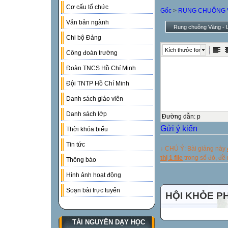
Cơ cấu tổ chức
Gốc
>
RUNG CHUÔNG 
Văn bản ngành
Rung chuông Vàng - L
Chi bộ Đảng
Kích thước font
Công đoàn trường
Đoàn TNCS Hồ Chí Minh
Đội TNTP Hồ Chí Minh
Danh sách giáo viên
Danh sách lớp
Đường dẫn
:
p
Gửi ý kiến
Thời khóa biểu
Tin tức
↓ CHÚ Ý: Bài giảng này
thị 1 file
trong số đó, đ
Thông báo
Hình ảnh hoạt động
Soạn bài trực tuyến
HỘI KHỎE P
TÀI NGUYÊN DẠY HỌC