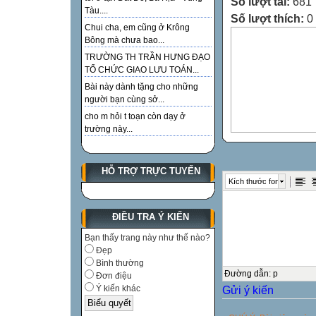
Số lượt tải:
681
Tàu....
Số lượt thích:
0
Chui cha, em cũng ở Krông
Bông mà chưa bao...
TRƯỜNG TH TRẦN HƯNG ĐẠO
TỔ CHỨC GIAO LƯU TOÁN...
Bài này dành tặng cho những
người bạn cùng sở...
cho m hỏi t toạn còn dạy ở
trường này...
HỖ TRỢ TRỰC TUYẾN
Kích thước font
ĐIỀU TRA Ý KIẾN
Bạn thấy trang này như thế nào?
Đẹp
Bình thường
Đường dẫn
:
p
Đơn điệu
Gửi ý kiến
Ý kiến khác