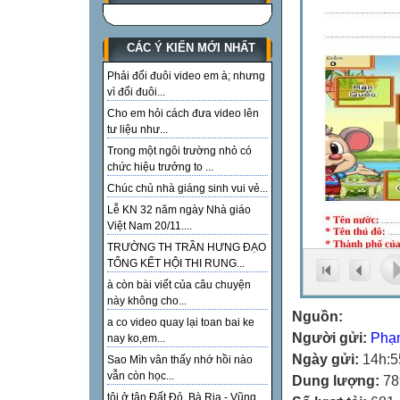
CÁC Ý KIẾN MỚI NHẤT
Phải đổi đuôi video em à; nhưng
vì đổi đuôi...
Cho em hỏi cách đưa video lên
tư liệu như...
Trong một ngôi trường nhỏ có
chức hiệu trưởng to ...
Chúc chủ nhà giáng sinh vui vẻ...
Lễ KN 32 năm ngày Nhà giáo
Việt Nam 20/11....
TRƯỜNG TH TRẦN HƯNG ĐẠO
TỔNG KẾT HỘI THI RUNG...
à còn bài viết của câu chuyện
này không cho...
Nguồn:
a co video quay lại toan bai ke
Người gửi:
Phạ
nay ko,em...
Ngày gửi:
14h:5
Sao Mìh vân thấy nhớ hồi nào
vẫn còn học...
Dung lượng:
78
tôi ở tận Đất Đỏ, Bà Rịa - Vũng