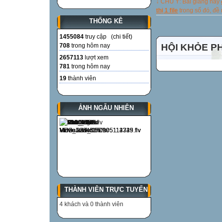
↓ CHÚ Ý: Bài giảng này
thị 1 file
trong số đó, đ
THỐNG KÊ
1455084
truy cập (
chi tiết
)
708
trong hôm nay
HỘI KHỎE P
2657113
lượt xem
781
trong hôm nay
19
thành viên
ẢNH NGẪU NHIÊN
THÀNH VIÊN TRỰC TUYẾN
4 khách và 0 thành viên