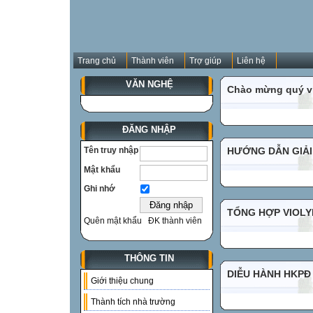
Trang chủ
Thành viên
Trợ giúp
Liên hệ
VĂN NGHỆ
Chào mừng quý vị
ĐĂNG NHẬP
Tên truy nhập
HƯỚNG DẪN GIẢI
Mật khẩu
Ghi nhớ
TỔNG HỢP VIOLYM
Quên mật khẩu
ĐK thành viên
THÔNG TIN
DIỄU HÀNH HKPĐ
Giới thiệu chung
Thành tích nhà trường