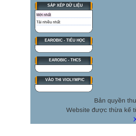
SẮP XẾP DỮ LIỆU
Mới nhất
Tải nhiều nhất
EAROBIC - TIỂU HỌC
EAROBIC - THCS
VÀO THI VIOLYMPIC
Bản quyền thu
Website được thừa kế 