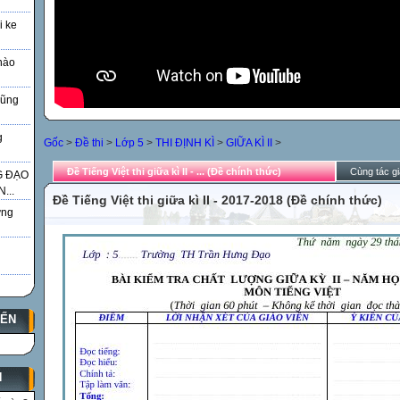
i ke
nào
Vũng
g
Gốc
>
Đề thi
>
Lớp 5
>
THI ĐỊNH KÌ
>
GIỮA KÌ II
>
Đề Tiếng Việt thi giữa kì II - ... (Đề chính thức)
Cùng tác gi
G ĐẠO
...
Đề Tiếng Việt thi giữa kì II - 2017-2018 (Đề chính thức)
̃ng
YẾN
N