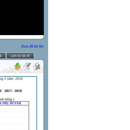
Đưa đề thi lên
ả
Lịch sử tải về