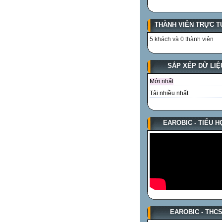
THÀNH VIÊN TRỰC T
5 khách và 0 thành viên
SẮP XẾP DỮ LIỆ
Mới nhất
Tải nhiều nhất
EAROBIC - TIỂU H
EAROBIC - THC