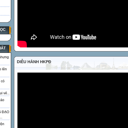
HỌC
HẤT
 nhưng
DIỄU HÀNH HKPĐ
o lên
 có
i vẻ...
iáo
G ĐẠO
..
yện