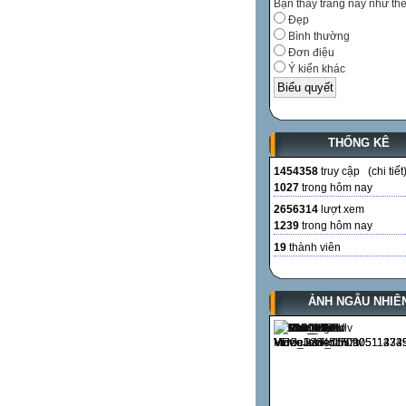
Bạn thấy trang này như th
Đẹp
Bình thường
Đơn điệu
Ý kiến khác
THỐNG KÊ
1454358
truy cập (
chi tiết
1027
trong hôm nay
2656314
lượt xem
1239
trong hôm nay
19
thành viên
ẢNH NGẪU NHIÊ