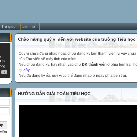
Trợ giúp
Liên hệ
Chào mừng quý vị đến với website của trường Tiểu học
Quý vị chưa đăng nhập hoặc chưa đăng ký làm thành viên, vì vậy chưa th
của Thư viện về máy tính của mình.
Nếu chưa đăng ký, hãy nhấn vào chữ
ĐK thành viên
ở phía bên trái, 
tại đây
Nếu đã đăng ký rồi, quý vị có thể đăng nhập ở ngay phía bên trái.
HƯỚNG DẪN GIẢI TOÁN TIỂU HỌC
viên