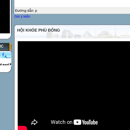
Tập làm văn:
Tổng:
Đường dẫn
:
p

Gửi ý kiến
……………………………………………………………………
HỘI KHỎE PHÙ ĐỔNG
……………………………………………………………………
……………………………………………………………………
IC
……………………………………………………………………
……………………………………………………………………

……………………………………………………………
……………………………………………………………
……………………………………………………………
……………………………………………………………