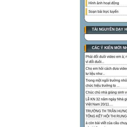
Hình ảnh hoạt động
Soạn bài trực tuyến
TÀI NGUYÊN DẠY 
CÁC Ý KIẾN MỚI N
Phải đổi đuôi video em à;
vì đổi đuôi...
Cho em hỏi cách đưa vide
tư liệu như...
Trong một ngôi trường nhỏ
chức hiệu trưởng to ...
Chúc chủ nhà giáng sinh vu
Lễ KN 32 năm ngày Nhà g
Việt Nam 20/11....
TRƯỜNG TH TRẦN HƯN
TỔNG KẾT HỘI THI RUNG.
à còn bài viết của câu chu