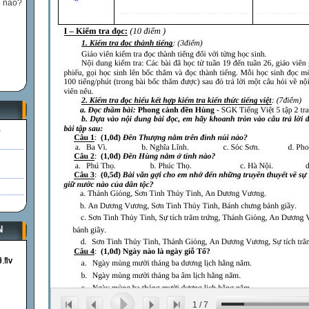
ế nào?
)
N
1
/
7