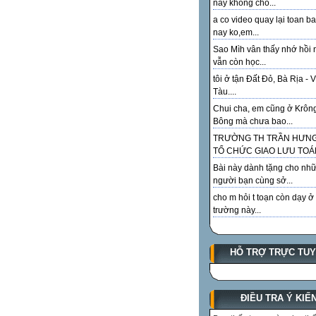
này không cho...
a co video quay lại toan ba
nay ko,em...
Sao Mìh vân thấy nhớ hồi 
vẫn còn học...
tôi ở tận Đất Đỏ, Bà Rịa - 
Tàu....
Chui cha, em cũng ở Krôn
Bông mà chưa bao...
TRƯỜNG TH TRẦN HƯN
TỔ CHỨC GIAO LƯU TOÁN
Bài này dành tặng cho như
người bạn cùng sở...
cho m hỏi t toạn còn dạy ở
trường này...
HỖ TRỢ TRỰC TU
ĐIỀU TRA Ý KIẾ