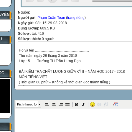
Nguồn:
UYẾN
Người gửi:
Phạm Xuân Toạn
(
trang riêng
)
Ngày gửi:
08h:15' 29-03-2018
Dung lượng:
609.5 KB
Số lượt tải:
416
U
Số lượt thích:
0 người
Họ và tên .............................................................
Thứ năm ngày 29 tháng 3 năm 2018
Lớp : 5....... Trường TH Trần Hưng Đạo
BÀI KIỂM TRA CHẤT LƯỢNG GIỮA KỲ II – NĂM HỌC 2017– 2018
ỌC
MÔN TIẾNG VIỆT
(Thời gian 60 phút – Không kể thời gian đọc thành tiếng )
ĐIỂM
LỜI NHẬN XÉT CỦA GIÁO VIÊN
Ý KIẾN CỦA PHỤ HUYNH

Kích thước font

Đọc tiếng:
Đọc hiểu:
S
Chính tả: