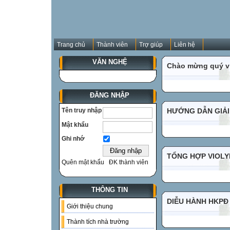
Trang chủ
Thành viên
Trợ giúp
Liên hệ
VĂN NGHỆ
Chào mừng quý vị
ĐĂNG NHẬP
Tên truy nhập
HƯỚNG DẪN GIẢI
Mật khẩu
Ghi nhớ
TỔNG HỢP VIOLYM
Quên mật khẩu
ĐK thành viên
THÔNG TIN
DIỄU HÀNH HKPĐ
Giới thiệu chung
Thành tích nhà trường