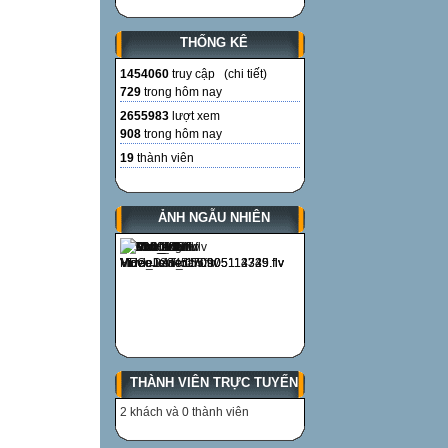
THỐNG KÊ
1454060
truy cập (
chi tiết
)
729
trong hôm nay
2655983
lượt xem
908
trong hôm nay
19
thành viên
ẢNH NGẪU NHIÊN
THÀNH VIÊN TRỰC TUYẾN
2 khách và 0 thành viên