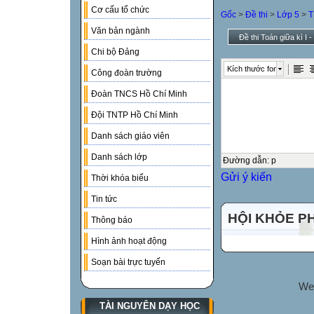
Cơ cấu tổ chức
Gốc
>
Đề thi
>
Lớp 5
>
T
Văn bản ngành
Đề thi Toán giữa kì I -
Chi bộ Đảng
Kích thước font
Công đoàn trường
Đoàn TNCS Hồ Chí Minh
Đội TNTP Hồ Chí Minh
Danh sách giáo viên
Danh sách lớp
Đường dẫn
:
p
Gửi ý kiến
Thời khóa biểu
Tin tức
HỘI KHỎE P
Thông báo
Hình ảnh hoạt động
Soạn bài trực tuyến
We
TÀI NGUYÊN DẠY HỌC