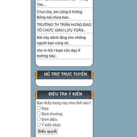
Tàu....
Chui cha, em cũng ở Krông
Bông mà chưa bao...
TRƯỜNG TH TRẦN HƯNG ĐẠO
TỔ CHỨC GIAO LƯU TOÁN...
Bài này dành tặng cho những
người bạn cùng sở...
cho m hỏi t toạn còn dạy ở
trường này...
HỖ TRỢ TRỰC TUYẾN
ĐIỀU TRA Ý KIẾN
Bạn thấy trang này như thế nào?
Đẹp
Bình thường
Đơn điệu
Ý kiến khác