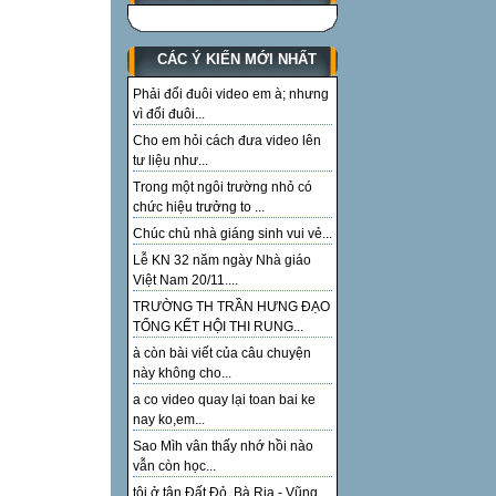
CÁC Ý KIẾN MỚI NHẤT
Phải đổi đuôi video em à; nhưng
vì đổi đuôi...
Cho em hỏi cách đưa video lên
tư liệu như...
Trong một ngôi trường nhỏ có
chức hiệu trưởng to ...
Chúc chủ nhà giáng sinh vui vẻ...
Lễ KN 32 năm ngày Nhà giáo
Việt Nam 20/11....
TRƯỜNG TH TRẦN HƯNG ĐẠO
TỔNG KẾT HỘI THI RUNG...
à còn bài viết của câu chuyện
này không cho...
a co video quay lại toan bai ke
nay ko,em...
Sao Mìh vân thấy nhớ hồi nào
vẫn còn học...
tôi ở tận Đất Đỏ, Bà Rịa - Vũng