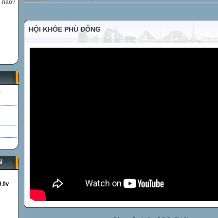
ế nào?
HỘI KHỎE PHÙ ĐỔNG
)
N