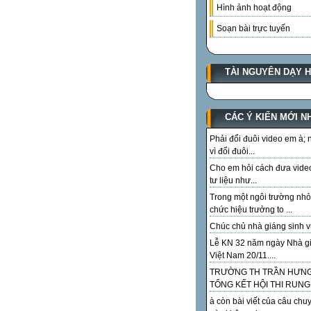
Hình ảnh hoạt động
Soạn bài trực tuyến
TÀI NGUYÊN DẠY 
CÁC Ý KIẾN MỚI N
Phải đổi đuôi video em à;
vì đổi đuôi...
Cho em hỏi cách đưa vide
tư liệu như...
Trong một ngôi trường nhỏ
chức hiệu trưởng to ...
Chúc chủ nhà giáng sinh vu
Lễ KN 32 năm ngày Nhà g
Việt Nam 20/11....
TRƯỜNG TH TRẦN HƯN
TỔNG KẾT HỘI THI RUNG.
à còn bài viết của câu chu