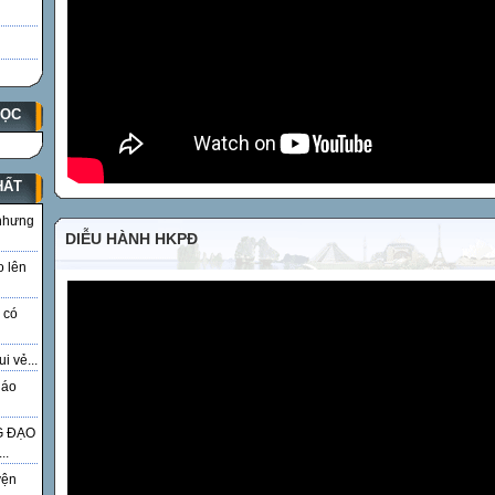
HỌC
HẤT
 nhưng
DIỄU HÀNH HKPĐ
o lên
 có
i vẻ...
iáo
G ĐẠO
..
yện