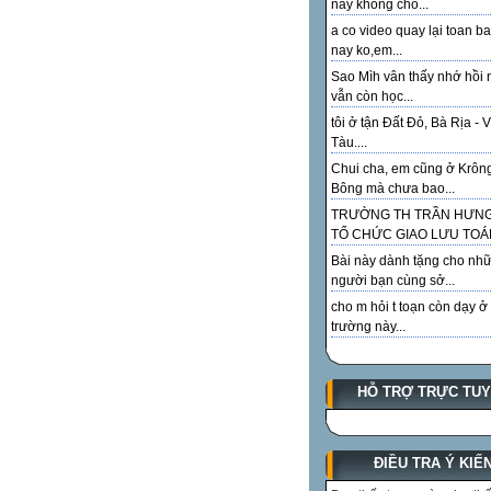
này không cho...
a co video quay lại toan ba
nay ko,em...
Sao Mìh vân thấy nhớ hồi 
vẫn còn học...
tôi ở tận Đất Đỏ, Bà Rịa - 
Tàu....
Chui cha, em cũng ở Krôn
Bông mà chưa bao...
TRƯỜNG TH TRẦN HƯN
TỔ CHỨC GIAO LƯU TOÁN
Bài này dành tặng cho như
người bạn cùng sở...
cho m hỏi t toạn còn dạy ở
trường này...
HỖ TRỢ TRỰC TU
ĐIỀU TRA Ý KIẾ