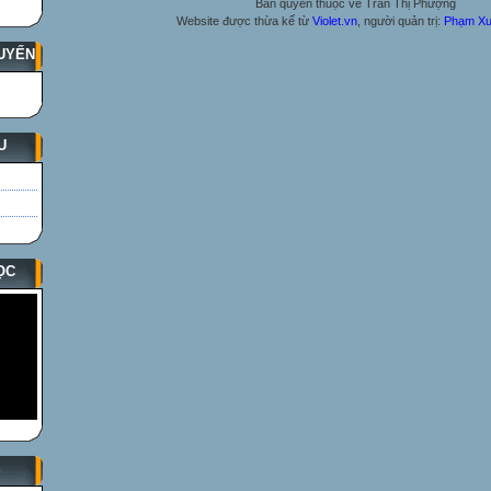
Bản quyền thuộc về Trần Thị Phượng
Website được thừa kế từ
Violet.vn
, người quản trị:
Phạm Xu
UYẾN
U
ỌC
S