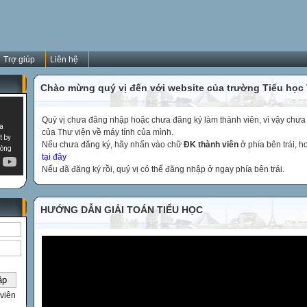
Trợ giúp
Liên hệ
Chào mừng quý vị đến với website của trường Tiểu học
Quý vị chưa đăng nhập hoặc chưa đăng ký làm thành viên, vì vậy chưa th
của Thư viện về máy tính của mình.
Nếu chưa đăng ký, hãy nhấn vào chữ
ĐK thành viên
ở phía bên trái, 
tại đây
Nếu đã đăng ký rồi, quý vị có thể đăng nhập ở ngay phía bên trái.
HƯỚNG DẪN GIẢI TOÁN TIỂU HỌC
viên