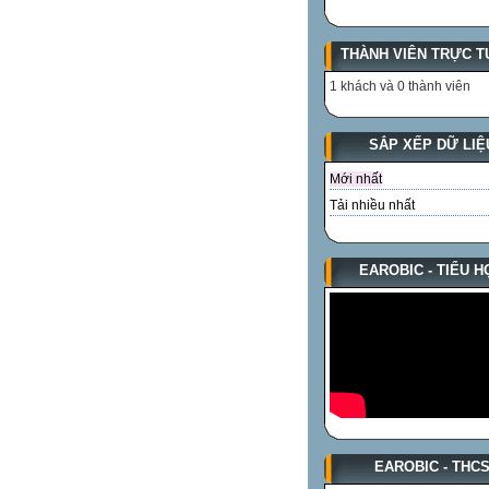
THÀNH VIÊN TRỰC T
1 khách và 0 thành viên
SẮP XẾP DỮ LIỆ
Mới nhất
Tải nhiều nhất
EAROBIC - TIỂU H
EAROBIC - THC