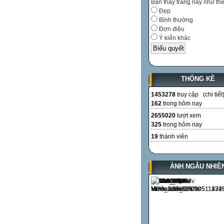
Bạn thấy trang này như th
Đẹp
Bình thường
Đơn điệu
Ý kiến khác
THỐNG KÊ
1453278
truy cập (
chi tiết
162
trong hôm nay
2655020
lượt xem
325
trong hôm nay
19
thành viên
ẢNH NGẪU NHIÊ