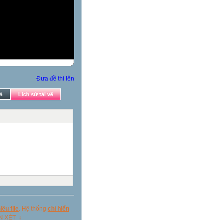
Đưa đề thi lên
ả
Lịch sử tải về
ều file
. Hệ thống
chỉ hiển
ẬN XÉT ↓