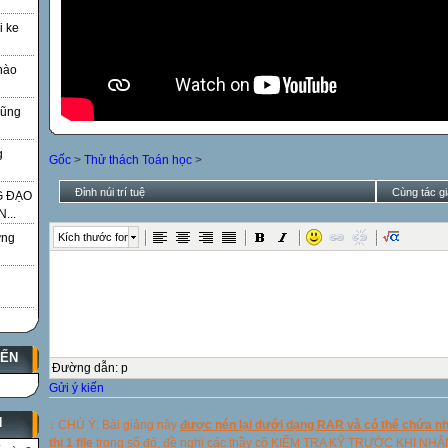
i ke
nào
Vũng
g
Gốc
>
Thử thách Toán học
>
Đỉnh núi trí tuệ
Cùng tác gi
G ĐẠO
...
Kích thước font
̃ng
YẾN
Đường dẫn
:
p
Gửi ý kiến
N
↓ CHÚ Ý: Bài giảng này
được nén lại dưới dạng RAR và có thể chứa nhi
thị 1 file
trong số đó, đề nghị các thầy cô KIỂM TRA KỸ TRƯỚC KHI NH