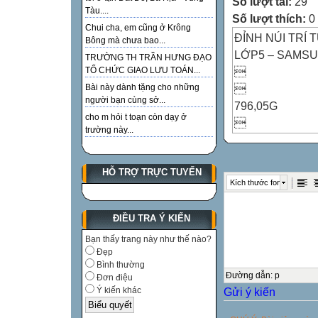
Số lượt tải:
29
Tàu....
Số lượt thích:
0
Chui cha, em cũng ở Krông
ĐỈNH NÚI TRÍ T
Bông mà chưa bao...
LỚP5 – SAMS
TRƯỜNG TH TRẦN HƯNG ĐẠO

TỔ CHỨC GIAO LƯU TOÁN...

Bài này dành tặng cho những
người bạn cùng sở...
796,05G
cho m hỏi t toạn còn dạy ở

trường này...

106,66
HỖ TRỢ TRỰC TUYẾN

Kích thước font

SAI (581,5)
ĐIỀU TRA Ý KIẾN

Bạn thấy trang này như thế nào?

Đẹp
SAI (121500)
Bình thường

Đường dẫn
:
p
Đơn điệu
Gửi ý kiến
Ý kiến khác
2464