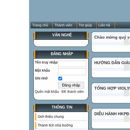
Trang chủ
Thành viên
Trợ giúp
Liên hệ
VĂN NGHỆ
Chào mừng quý vị
ĐĂNG NHẬP
Tên truy nhập
HƯỚNG DẪN GIẢI
Mật khẩu
Ghi nhớ
TỔNG HỢP VIOLYM
Quên mật khẩu
ĐK thành viên
THÔNG TIN
DIỄU HÀNH HKPĐ
Giới thiệu chung
Thành tích nhà trường