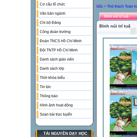
Cơ cấu tổ chức
Gốc
>
Thử thách Toán h
Văn bản ngành
Đỉnh núi trí tuệ
Chi bộ Đảng
Đỉnh núi trí tuệ
Công đoàn trường
Đoàn TNCS Hồ Chí Minh
Đội TNTP Hồ Chí Minh
Danh sách giáo viên
Danh sách lớp
Thời khóa biểu
Tin tức
Thông báo
Hình ảnh hoạt động
Soạn bài trực tuyến
TÀI NGUYÊN DẠY HỌC