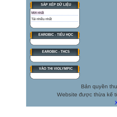
SẮP XẾP DỮ LIỆU
Mới nhất
Tải nhiều nhất
EAROBIC - TIỂU HỌC
EAROBIC - THCS
VÀO THI VIOLYMPIC
Bản quyền thu
Website được thừa kế 