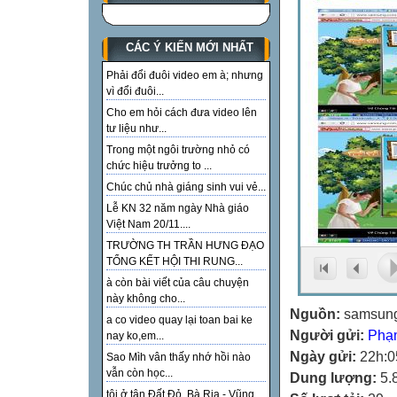
CÁC Ý KIẾN MỚI NHẤT
Phải đổi đuôi video em à; nhưng
vì đổi đuôi...
Cho em hỏi cách đưa video lên
tư liệu như...
Trong một ngôi trường nhỏ có
chức hiệu trưởng to ...
Chúc chủ nhà giáng sinh vui vẻ...
Lễ KN 32 năm ngày Nhà giáo
Việt Nam 20/11....
TRƯỜNG TH TRẦN HƯNG ĐẠO
TỔNG KẾT HỘI THI RUNG...
à còn bài viết của câu chuyện
này không cho...
Nguồn:
samsun
a co video quay lại toan bai ke
Người gửi:
Phạ
nay ko,em...
Ngày gửi:
22h:0
Sao Mìh vân thấy nhớ hồi nào
vẫn còn học...
Dung lượng:
5.
tôi ở tận Đất Đỏ, Bà Rịa - Vũng