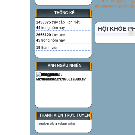
↓ CHÚ Ý: Bài giảng này
thị 1 file
trong số đó, đ
THỐNG KÊ
1453375
truy cập (
chi tiết
)
44
trong hôm nay
HỘI KHỎE P
2655120
lượt xem
45
trong hôm nay
19
thành viên
ẢNH NGẪU NHIÊN
THÀNH VIÊN TRỰC TUYẾN
1 khách và 0 thành viên