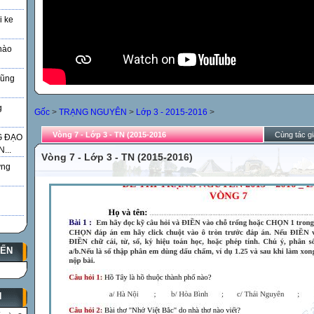
i ke
nào
Vũng
g
Gốc
>
TRẠNG NGUYÊN
>
Lớp 3 - 2015-2016
>
Vòng 7 - Lớp 3 - TN (2015-2016
Cùng tác gi
G ĐẠO
...
Vòng 7 - Lớp 3 - TN (2015-2016)
̃ng
YẾN
N