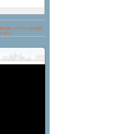
ều file
. Hệ thống
chỉ hiển
ẬN XÉT ↓