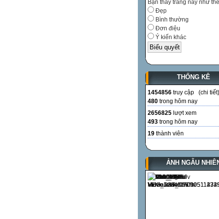
Bạn thấy trang này như th
Đẹp
Bình thường
Đơn điệu
Ý kiến khác
THỐNG KÊ
1454856
truy cập (
chi tiết
480
trong hôm nay
2656825
lượt xem
493
trong hôm nay
19
thành viên
ẢNH NGẪU NHIÊ