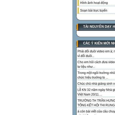
Hình ảnh hoạt động
Soạn bài trực tuyến
TÀI NGUYÊN DẠY 
CÁC Ý KIẾN MỚI N
Phải đổi đuôi video em à;
vì đổi đuôi...
Cho em hỏi cách đưa vide
tư liệu như...
Trong một ngôi trường nhỏ
chức hiệu trưởng to ...
Chúc chủ nhà giáng sinh vu
Lễ KN 32 năm ngày Nhà g
Việt Nam 20/11....
TRƯỜNG TH TRẦN HƯN
TỔNG KẾT HỘI THI RUNG.
à còn bài viết của câu chu