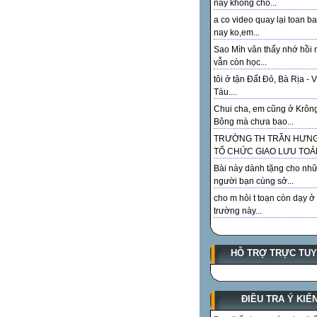
này không cho...
a co video quay lại toan ba
nay ko,em...
Sao Mìh vân thấy nhớ hồi 
vẫn còn học...
tôi ở tận Đất Đỏ, Bà Rịa - 
Tàu....
Chui cha, em cũng ở Krôn
Bông mà chưa bao...
TRƯỜNG TH TRẦN HƯN
TỔ CHỨC GIAO LƯU TOÁN
Bài này dành tặng cho như
người bạn cùng sở...
cho m hỏi t toạn còn dạy ở
trường này...
HỖ TRỢ TRỰC TU
ĐIỀU TRA Ý KIẾ