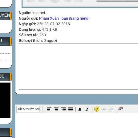
Nguồn:
Internet
UYẾN
Người gửi:
Phạm Xuân Toạn
(
trang riêng
)
Ngày gửi:
23h:28' 07-02-2016
Dung lượng:
471.1 KB
Số lượt tải:
253
U
Số lượt thích:
0 người
ỌC
Kích thước font
S