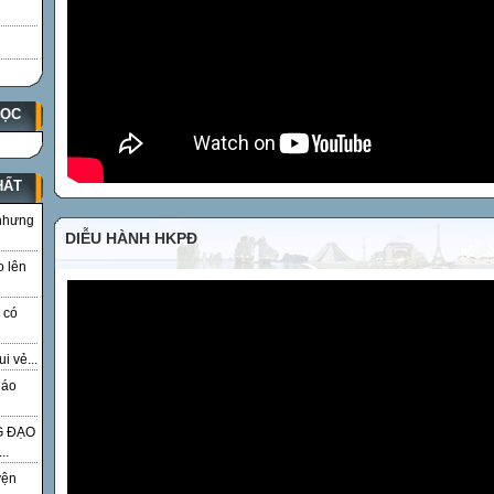
HỌC
HẤT
 nhưng
DIỄU HÀNH HKPĐ
o lên
 có
i vẻ...
iáo
G ĐẠO
..
yện