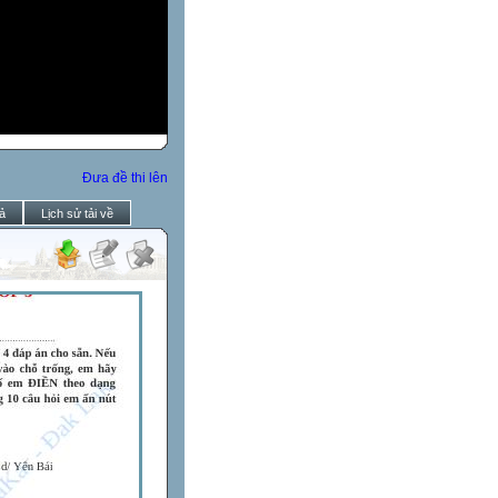
Đưa đề thi lên
ả
Lịch sử tải về