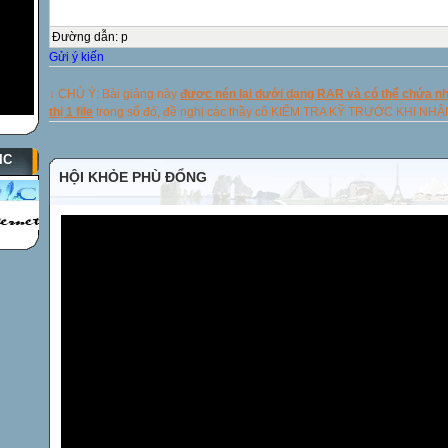
Đường dẫn
:
p
Gửi ý kiến
↓ CHÚ Ý: Bài giảng này
được nén lại dưới dạng RAR và có thể chứa nhi
thị 1 file
trong số đó, đề nghị các thầy cô KIỂM TRA KỸ TRƯỚC KHI NH
IC
HỘI KHỎE PHÙ ĐỔNG