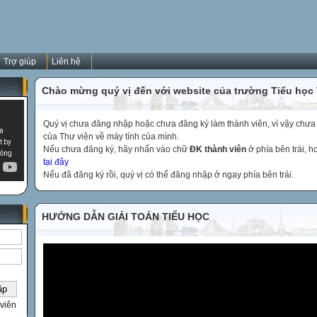
Trợ giúp
Liên hệ
Chào mừng quý vị đến với website của trường Tiểu học
Quý vị chưa đăng nhập hoặc chưa đăng ký làm thành viên, vì vậy chưa th
của Thư viện về máy tính của mình.
Nếu chưa đăng ký, hãy nhấn vào chữ
ĐK thành viên
ở phía bên trái, 
tại đây
Nếu đã đăng ký rồi, quý vị có thể đăng nhập ở ngay phía bên trái.
HƯỚNG DẪN GIẢI TOÁN TIỂU HỌC
viên