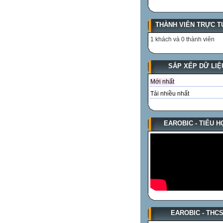
THÀNH VIÊN TRỰC T
1 khách và 0 thành viên
SẮP XẾP DỮ LIỆ
Mới nhất
Tải nhiều nhất
EAROBIC - TIỂU H
EAROBIC - THC