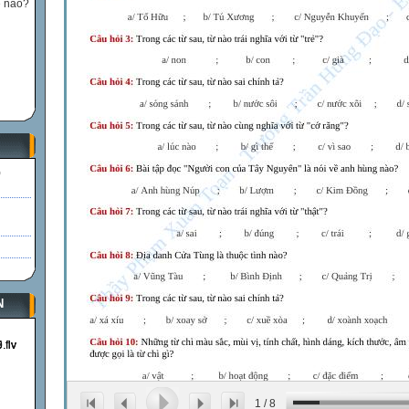
ế nào?
)
N
1
/
8