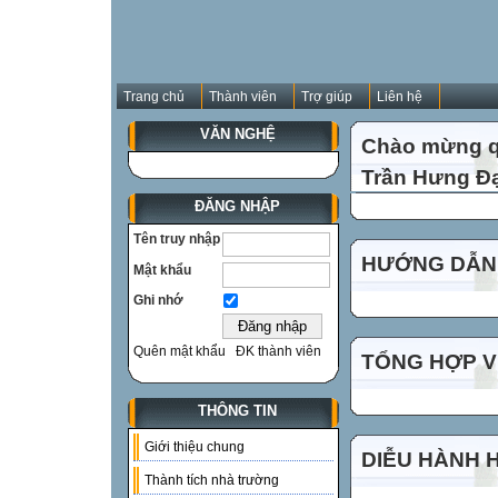
Trang chủ
Thành viên
Trợ giúp
Liên hệ
VĂN NGHỆ
Chào mừng qu
Trần Hưng Đạ
ĐĂNG NHẬP
Tên truy nhập
HƯỚNG DẪN 
Mật khẩu
Ghi nhớ
Quên mật khẩu
ĐK thành viên
TỔNG HỢP VI
THÔNG TIN
Giới thiệu chung
DIỄU HÀNH 
Thành tích nhà trường