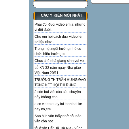
CÁC Ý KIẾN MỚI NHẤT
Phải đổi đuôi video em à; nhưng
vì đổi đuôi...
Cho em hỏi cách đưa video lên
tư liệu như...
Trong một ngôi trường nhỏ có
chức hiệu trưởng to ...
Chúc chủ nhà giáng sinh vui vẻ...
Lễ KN 32 năm ngày Nhà giáo
Việt Nam 20/11....
TRƯỜNG TH TRẦN HƯNG ĐẠO
TỔNG KẾT HỘI THI RUNG...
à còn bài viết của câu chuyện
này không cho...
a co video quay lại toan bai ke
nay ko,em...
Sao Mìh vân thấy nhớ hồi nào
vẫn còn học...
tôi ở tận Đất Đỏ, Bà Rịa - Vũng