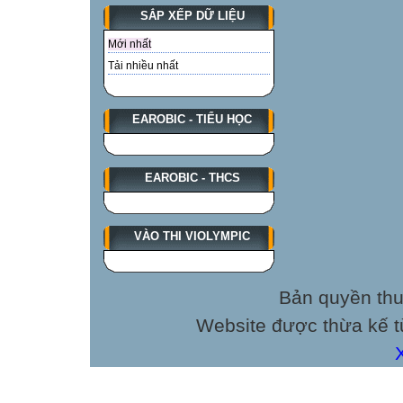
SẮP XẾP DỮ LIỆU
Mới nhất
Tải nhiều nhất
EAROBIC - TIỂU HỌC
EAROBIC - THCS
VÀO THI VIOLYMPIC
Bản quyền thu
Website được thừa kế 