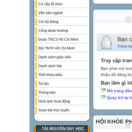
Cơ cấu tổ chức
Văn bản ngành
Chi bộ Đảng
Công đoàn trường
Bạn 
Đoàn TNCS Hồ Chí Minh
Trang nà
Đội TNTP Hồ Chí Minh
Danh sách giáo viên
Truy cập tra
Danh sách lớp
Bạn phải mở tra
khẩu đã đăng ký 
Thời khóa biểu
Bạn làm gì ti
Tin tức
Mở trang đă
Thông báo
Quay trở lại 
Hình ảnh hoạt động
Soạn bài trực tuyến
HỘI KHỎE P
TÀI NGUYÊN DẠY HỌC