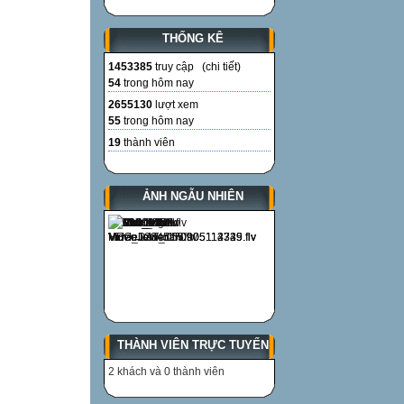
THỐNG KÊ
1453385
truy cập (
chi tiết
)
54
trong hôm nay
2655130
lượt xem
55
trong hôm nay
19
thành viên
ẢNH NGẪU NHIÊN
THÀNH VIÊN TRỰC TUYẾN
2 khách và 0 thành viên