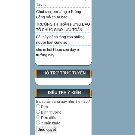
Tàu....
Chui cha, em cũng ở Krông
Bông mà chưa bao...
TRƯỜNG TH TRẦN HƯNG ĐẠO
TỔ CHỨC GIAO LƯU TOÁN...
Bài này dành tặng cho những
người bạn cùng sở...
cho m hỏi t toạn còn dạy ở
trường này...
HỖ TRỢ TRỰC TUYẾN
ĐIỀU TRA Ý KIẾN
Bạn thấy trang này như thế nào?
Đẹp
Bình thường
Đơn điệu
Ý kiến khác