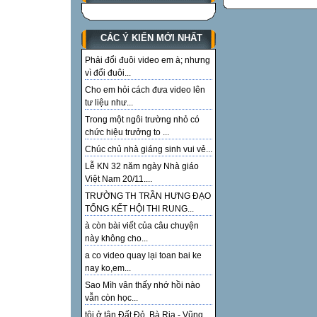
CÁC Ý KIẾN MỚI NHẤT
Phải đổi đuôi video em à; nhưng
vì đổi đuôi...
Cho em hỏi cách đưa video lên
tư liệu như...
Trong một ngôi trường nhỏ có
chức hiệu trưởng to ...
Chúc chủ nhà giáng sinh vui vẻ...
Lễ KN 32 năm ngày Nhà giáo
Việt Nam 20/11....
TRƯỜNG TH TRẦN HƯNG ĐẠO
TỔNG KẾT HỘI THI RUNG...
à còn bài viết của câu chuyện
này không cho...
a co video quay lại toan bai ke
nay ko,em...
Sao Mìh vân thấy nhớ hồi nào
vẫn còn học...
tôi ở tận Đất Đỏ, Bà Rịa - Vũng