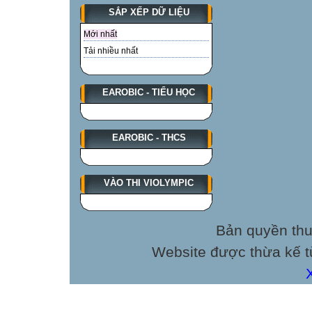
SẮP XẾP DỮ LIỆU
Mới nhất
Tải nhiều nhất
EAROBIC - TIỂU HỌC
EAROBIC - THCS
VÀO THI VIOLYMPIC
Bản quyền thu
Website được thừa kế 