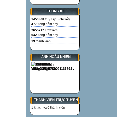
THỐNG KÊ
1453808
truy cập (
chi tiết
)
477
trong hôm nay
2655717
lượt xem
642
trong hôm nay
19
thành viên
ẢNH NGẪU NHIÊN
THÀNH VIÊN TRỰC TUYẾN
1 khách và 0 thành viên