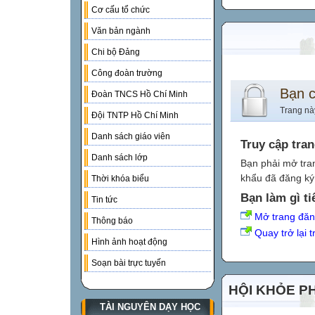
Cơ cấu tổ chức
Văn bản ngành
Chi bộ Đảng
Công đoàn trường
Bạn 
Đoàn TNCS Hồ Chí Minh
Trang nà
Đội TNTP Hồ Chí Minh
Danh sách giáo viên
Truy cập tra
Danh sách lớp
Bạn phải mở tra
khẩu đã đăng ký 
Thời khóa biểu
Bạn làm gì ti
Tin tức
Mở trang đă
Thông báo
Quay trở lại 
Hình ảnh hoạt động
Soạn bài trực tuyến
HỘI KHỎE P
TÀI NGUYÊN DẠY HỌC