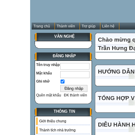
Trang chủ
Thành viên
Trợ giúp
Liên hệ
VĂN NGHỆ
Chào mừng qu
Trần Hưng Đạ
ĐĂNG NHẬP
Tên truy nhập
HƯỚNG DẪN 
Mật khẩu
Ghi nhớ
Quên mật khẩu
ĐK thành viên
TỔNG HỢP VI
THÔNG TIN
Giới thiệu chung
DIỄU HÀNH 
Thành tích nhà trường