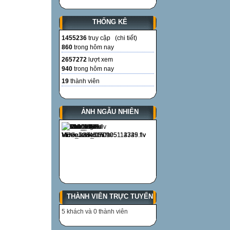
THỐNG KÊ
1455236
truy cập (
chi tiết
)
860
trong hôm nay
2657272
lượt xem
940
trong hôm nay
19
thành viên
ẢNH NGẪU NHIÊN
THÀNH VIÊN TRỰC TUYẾN
5 khách và 0 thành viên