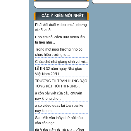
CÁC Ý KIẾN MỚI NHẤT
Phải đổi đuôi video em à; nhưng
vì đổi đuôi...
Cho em hỏi cách đưa video lên
tư liệu như...
Trong một ngôi trường nhỏ có
chức hiệu trưởng to ...
Chúc chủ nhà giáng sinh vui vẻ...
Lễ KN 32 năm ngày Nhà giáo
Việt Nam 20/11....
TRƯỜNG TH TRẦN HƯNG ĐẠO
TỔNG KẾT HỘI THI RUNG...
à còn bài viết của câu chuyện
này không cho...
a co video quay lại toan bai ke
nay ko,em...
Sao Mìh vân thấy nhớ hồi nào
vẫn còn học...
tôi ở tận Đất Đỏ, Bà Rịa - Vũng