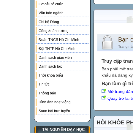
Cơ cấu tổ chức
Văn bản ngành
Chi bộ Đảng
Công đoàn trường
Bạn 
Đoàn TNCS Hồ Chí Minh
Trang nà
Đội TNTP Hồ Chí Minh
Danh sách giáo viên
Truy cập tra
Danh sách lớp
Bạn phải mở tra
khẩu đã đăng ký 
Thời khóa biểu
Bạn làm gì ti
Tin tức
Mở trang đă
Thông báo
Quay trở lại 
Hình ảnh hoạt động
Soạn bài trực tuyến
HỘI KHỎE P
TÀI NGUYÊN DẠY HỌC