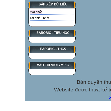
SẮP XẾP DỮ LIỆU
Mới nhất
Tải nhiều nhất
EAROBIC - TIỂU HỌC
EAROBIC - THCS
VÀO THI VIOLYMPIC
Bản quyền thu
Website được thừa kế 