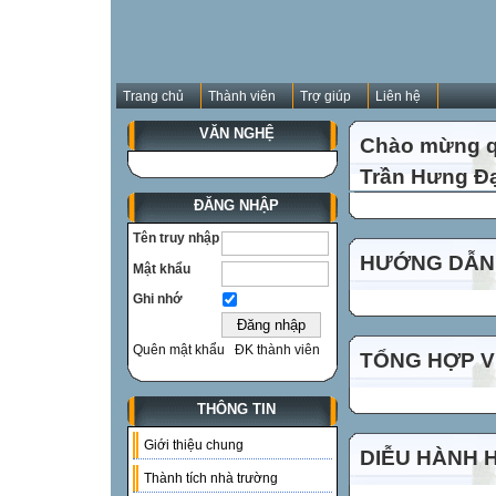
Trang chủ
Thành viên
Trợ giúp
Liên hệ
VĂN NGHỆ
Chào mừng qu
Trần Hưng Đạ
ĐĂNG NHẬP
Tên truy nhập
HƯỚNG DẪN 
Mật khẩu
Ghi nhớ
Quên mật khẩu
ĐK thành viên
TỔNG HỢP VI
THÔNG TIN
Giới thiệu chung
DIỄU HÀNH 
Thành tích nhà trường