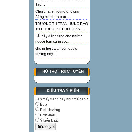
Tàu....
Chui cha, em cũng ở Krông
Bông mà chưa bao...
TRƯỜNG TH TRẦN HƯNG ĐẠO
TỔ CHỨC GIAO LƯU TOÁN...
Bài này dành tặng cho những
người bạn cùng sở...
cho m hỏi t toạn còn dạy ở
trường này...
HỖ TRỢ TRỰC TUYẾN
ĐIỀU TRA Ý KIẾN
Bạn thấy trang này như thế nào?
Đẹp
Bình thường
Đơn điệu
Ý kiến khác